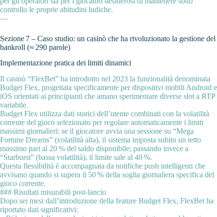
per gli operatori sia per i giocatori desiderosi di mantenere sotto
controllo le proprie abitudini ludiche.
—
Sezione 7 – Caso studio: un casinò che ha rivoluzionato la gestione del
bankroll (≈ 290 parole)
Implementazione pratica dei limiti dinamici
Il casinò “FlexBet” ha introdotto nel 2023 la funzionalità denominata
Budget Flex, progettata specificamente per dispositivi mobili Android e
iOS orientati ai principianti che amano sperimentare diverse slot a RTP
variabile.
Budget Flex utilizza dati storici dell’utente combinati con la volatilità
corrente del gioco selezionato per regolare automaticamente i limiti
massimi giornalieri: se il giocatore avvia una sessione su “Mega
Fortune Dreams” (volatilità alta), il sistema imposta subito un tetto
massimo pari al 20 % del saldo disponibile; passando invece a
“Starburst” (bassa volatilità), il limite sale al 40 %.
Questa flessibilità è accompagnata da notifiche push intelligenti che
avvisano quando si supera il 50 % della soglia giornaliera specifica del
gioco corrente.
### Risultati misurabili post‑lancio
Dopo sei mesi dall’introduzione della feature Budget Flex, FlexBet ha
riportato dati significativi: