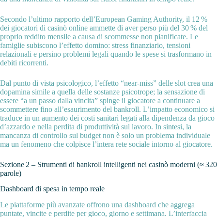
Secondo l’ultimo rapporto dell’European Gaming Authority, il 12 %
dei giocatori di casinò online ammette di aver perso più del 30 % del
proprio reddito mensile a causa di scommesse non pianificate. Le
famiglie subiscono l’effetto domino: stress finanziario, tensioni
relazionali e persino problemi legali quando le spese si trasformano in
debiti ricorrenti.
Dal punto di vista psicologico, l’effetto “near‑miss” delle slot crea una
dopamina simile a quella delle sostanze psicotrope; la sensazione di
essere “a un passo dalla vincita” spinge il giocatore a continuare a
scommettere fino all’esaurimento del bankroll. L’impatto economico si
traduce in un aumento dei costi sanitari legati alla dipendenza da gioco
d’azzardo e nella perdita di produttività sul lavoro. In sintesi, la
mancanza di controllo sul budget non è solo un problema individuale
ma un fenomeno che colpisce l’intera rete sociale intorno al giocatore.
Sezione 2 – Strumenti di bankroll intelligenti nei casinò moderni (≈ 320
parole)
Dashboard di spesa in tempo reale
Le piattaforme più avanzate offrono una dashboard che aggrega
puntate, vincite e perdite per gioco, giorno e settimana. L’interfaccia