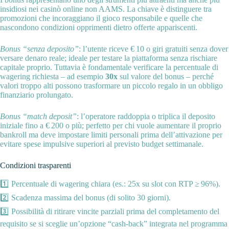
insidiosi nei casinò online non AAMS. La chiave è distinguere tra
promozioni che incoraggiano il gioco responsabile e quelle che
nascondono condizioni opprimenti dietro offerte appariscenti.
Bonus “senza deposito”
: l’utente riceve € 10 o giri gratuiti senza dover
versare denaro reale; ideale per testare la piattaforma senza rischiare
capitale proprio. Tuttavia è fondamentale verificare la percentuale di
wagering richiesta – ad esempio
30x
sul valore del bonus – perché
valori troppo alti possono trasformare un piccolo regalo in un obbligo
finanziario prolungato.
Bonus “match deposit”
: l’operatore raddoppia o triplica il deposito
iniziale fino a € 200 o più; perfetto per chi vuole aumentare il proprio
bankroll ma deve impostare limiti personali prima dell’attivazione per
evitare spese impulsive superiori al previsto budget settimanale.
Condizioni trasparenti
1️⃣ Percentuale di wagering chiara (es.: 25x su slot con RTP ≥ 96%).
2️⃣ Scadenza massima del bonus (di solito 30 giorni).
3️⃣ Possibilità di ritirare vincite parziali prima del completamento del
requisito se si sceglie un’opzione “cash‑back” integrata nel programma