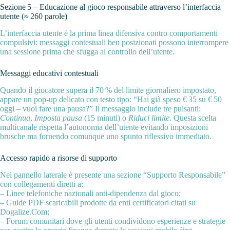
Sezione 5 – Educazione al gioco responsabile attraverso l’interfaccia
utente (≈ 260 parole)
L’interfaccia utente è la prima linea difensiva contro comportamenti
compulsivi: messaggi contestuali ben posizionati possono interrompere
una sessione prima che sfugga al controllo dell’utente.
Messaggi educativi contestuali
Quando il giocatore supera il 70 % del limite giornaliero impostato,
appare un pop‑up delicato con testo tipo: “Hai già speso € 35 su € 50
oggi – vuoi fare una pausa?” Il messaggio include tre pulsanti:
Continua
,
Imposta pausa
(15 minuti) o
Riduci limite
. Questa scelta
multicanale rispetta l’autonomia dell’utente evitando imposizioni
brusche ma fornendo comunque uno spunto riflessivo immediato.
Accesso rapido a risorse di supporto
Nel pannello laterale è presente una sezione “Supporto Responsabile”
con collegamenti diretti a:
– Linee telefoniche nazionali anti‑dipendenza dal gioco;
– Guide PDF scaricabili prodotte da enti certificatori citati su
Dogalize.Com;
– Forum comunitari dove gli utenti condividono esperienze e strategie