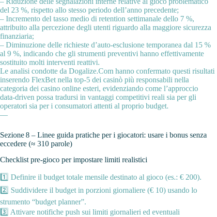
– Riduzione delle segnalazioni interne relative al gioco problematico
del 23 %, rispetto allo stesso periodo dell’anno precedente;
– Incremento del tasso medio di retention settimanale dello 7 %,
attribuito alla percezione degli utenti riguardo alla maggiore sicurezza
finanziaria;
– Diminuzione delle richieste d’auto‑esclusione temporanea dal 15 %
al 9 %, indicando che gli strumenti preventivi hanno effettivamente
sostituito molti interventi reattivi.
Le analisi condotte da Dogalize.Com hanno confermato questi risultati
inserendo FlexBet nella top‑5 dei casinò più responsabili nella
categoria dei casino online esteri, evidenziando come l’approccio
data‑driven possa tradursi in vantaggi competitivi reali sia per gli
operatori sia per i consumatori attenti al proprio budget.
—
Sezione 8 – Linee guida pratiche per i giocatori: usare i bonus senza
eccedere (≈ 310 parole)
Checklist pre‑gioco per impostare limiti realistici
1️⃣ Definire il budget totale mensile destinato al gioco (es.: € 200).
2️⃣ Suddividere il budget in porzioni giornaliere (€ 10) usando lo
strumento “budget planner”.
3️⃣ Attivare notifiche push sui limiti giornalieri ed eventuali