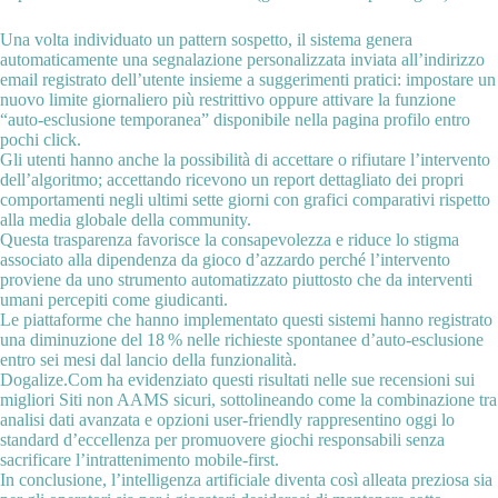
Una volta individuato un pattern sospetto, il sistema genera
automaticamente una segnalazione personalizzata inviata all’indirizzo
email registrato dell’utente insieme a suggerimenti pratici: impostare un
nuovo limite giornaliero più restrittivo oppure attivare la funzione
“auto‑esclusione temporanea” disponibile nella pagina profilo entro
pochi click.
Gli utenti hanno anche la possibilità di accettare o rifiutare l’intervento
dell’algoritmo; accettando ricevono un report dettagliato dei propri
comportamenti negli ultimi sette giorni con grafici comparativi rispetto
alla media globale della community.
Questa trasparenza favorisce la consapevolezza e riduce lo stigma
associato alla dipendenza da gioco d’azzardo perché l’intervento
proviene da uno strumento automatizzato piuttosto che da interventi
umani percepiti come giudicanti.
Le piattaforme che hanno implementato questi sistemi hanno registrato
una diminuzione del 18 % nelle richieste spontanee d’auto‑esclusione
entro sei mesi dal lancio della funzionalità.
Dogalize.Com ha evidenziato questi risultati nelle sue recensioni sui
migliori Siti non AAMS sicuri, sottolineando come la combinazione tra
analisi dati avanzata e opzioni user‑friendly rappresentino oggi lo
standard d’eccellenza per promuovere giochi responsabili senza
sacrificare l’intrattenimento mobile‑first.
In conclusione, l’intelligenza artificiale diventa così alleata preziosa sia