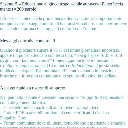
Sezione 5 – Educazione al gioco responsabile attraverso l’interfaccia
utente (≈ 260 parole)
L’interfaccia utente è la prima linea difensiva contro comportamenti
compulsivi: messaggi contestuali ben posizionati possono interrompere
una sessione prima che sfugga al controllo dell’utente.
Messaggi educativi contestuali
Quando il giocatore supera il 70 % del limite giornaliero impostato,
appare un pop‑up delicato con testo tipo: “Hai già speso € 35 su € 50
oggi – vuoi fare una pausa?” Il messaggio include tre pulsanti:
Continua
,
Imposta pausa
(15 minuti) o
Riduci limite
. Questa scelta
multicanale rispetta l’autonomia dell’utente evitando imposizioni
brusche ma fornendo comunque uno spunto riflessivo immediato.
Accesso rapido a risorse di supporto
Nel pannello laterale è presente una sezione “Supporto Responsabile”
con collegamenti diretti a:
– Linee telefoniche nazionali anti‑dipendenza dal gioco;
– Guide PDF scaricabili prodotte da enti certificatori citati su
Dogalize.Com;
– Forum comunitari dove gli utenti condividono esperienze e strategie