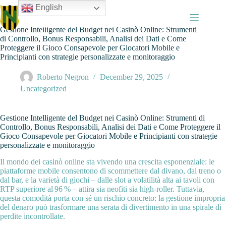
Skip
English
to
content
Gestione Intelligente del Budget nei Casinò Online: Strumenti
di Controllo, Bonus Responsabili, Analisi dei Dati e Come
Proteggere il Gioco Consapevole per Giocatori Mobile e
Principianti con strategie personalizzate e monitoraggio
Roberto Negron
December 29, 2025
Uncategorized
Gestione Intelligente del Budget nei Casinò Online: Strumenti di
Controllo, Bonus Responsabili, Analisi dei Dati e Come Proteggere il
Gioco Consapevole per Giocatori Mobile e Principianti con strategie
personalizzate e monitoraggio
Il mondo dei casinò online sta vivendo una crescita esponenziale: le
piattaforme mobile consentono di scommettere dal divano, dal treno o
dal bar, e la varietà di giochi – dalle slot a volatilità alta ai tavoli con
RTP superiore al 96 % – attira sia neofiti sia high‑roller. Tuttavia,
questa comodità porta con sé un rischio concreto: la gestione impropria
del denaro può trasformare una serata di divertimento in una spirale di
perdite incontrollate.