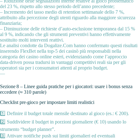
– Riduzione delle segnalazioni interne relative al gioco problematico
del 23 %, rispetto allo stesso periodo dell’anno precedente;
– Incremento del tasso medio di retention settimanale dello 7 %,
attribuito alla percezione degli utenti riguardo alla maggiore sicurezza
finanziaria;
– Diminuzione delle richieste d’auto‑esclusione temporanea dal 15 %
al 9 %, indicando che gli strumenti preventivi hanno effettivamente
sostituito molti interventi reattivi.
Le analisi condotte da Dogalize.Com hanno confermato questi risultati
inserendo FlexBet nella top‑5 dei casinò più responsabili nella
categoria dei casino online esteri, evidenziando come l’approccio
data‑driven possa tradursi in vantaggi competitivi reali sia per gli
operatori sia per i consumatori attenti al proprio budget.
—
Sezione 8 – Linee guida pratiche per i giocatori: usare i bonus senza
eccedere (≈ 310 parole)
Checklist pre‑gioco per impostare limiti realistici
1️⃣ Definire il budget totale mensile destinato al gioco (es.: € 200).
2️⃣ Suddividere il budget in porzioni giornaliere (€ 10) usando lo
strumento “budget planner”.
3️⃣ Attivare notifiche push sui limiti giornalieri ed eventuali