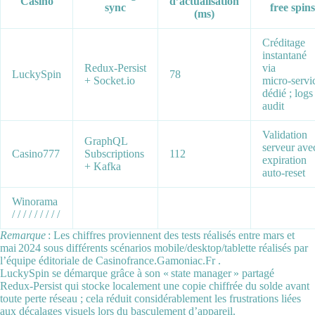
Casino
d’actualisation
sync
free spins
(ms)
Créditage
instantané
Redux‑Persist
via
LuckySpin
78
+ Socket.io
micro‑servi
dédié ; logs
audit
Validation
GraphQL
serveur ave
Casino777
Subscriptions
112
expiration
+ Kafka
auto‑reset
Winorama
/ / / / / / / / /
Remarque
: Les chiffres proviennent des tests réalisés entre mars et
mai 2024 sous différents scénarios mobile/desktop/tablette réalisés par
l’équipe éditoriale de Casinofrance.Gamoniac.Fr .
LuckySpin se démarque grâce à son « state manager » partagé
Redux‑Persist qui stocke localement une copie chiffrée du solde avant
toute perte réseau ; cela réduit considérablement les frustrations liées
aux décalages visuels lors du basculement d’appareil.