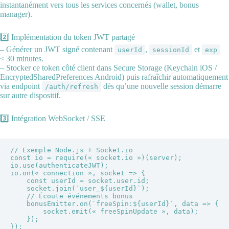
instantanément vers tous les services concernés (wallet, bonus
manager).
2️⃣ Implémentation du token JWT partagé
– Générer un JWT signé contenant
,
et
userId
sessionId
exp
< 30 minutes.
– Stocker ce token côté client dans Secure Storage (Keychain iOS /
EncryptedSharedPreferences Android) puis rafraîchir automatiquement
via endpoint
dès qu’une nouvelle session démarre
/auth/refresh
sur autre dispositif.
3️⃣ Intégration WebSocket / SSE
// Exemple Node.js + Socket.io

const io = require(« socket.io »)(server);

io.use(authenticateJWT);

io.on(« connection », socket => {

    const userId = socket.user.id;

    socket.join(`user_${userId}`);

    // Écoute événements bonus

    bonusEmitter.on(`freeSpin:${userId}`, data => {

        socket.emit(« freeSpinUpdate », data);

    });
