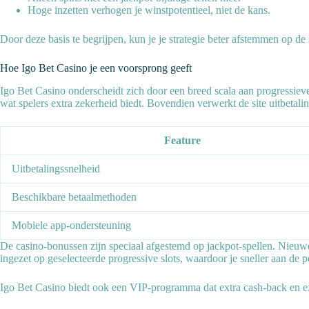
Hoge inzetten verhogen je winstpotentieel, niet de kans.
Door deze basis te begrijpen, kun je je strategie beter afstemmen op d
Hoe Igo Bet Casino je een voorsprong geeft
Igo Bet Casino onderscheidt zich door een breed scala aan progressieve
wat spelers extra zekerheid biedt. Bovendien verwerkt de site uitbetalin
Feature
Uitbetalingssnelheid
Beschikbare betaalmethoden
Mobiele app‑ondersteuning
De casino‑bonussen zijn speciaal afgestemd op jackpot‑spellen. Nieuw
ingezet op geselecteerde progressive slots, waardoor je sneller aan de p
Igo Bet Casino biedt ook een VIP‑programma dat extra cash‑back en exc