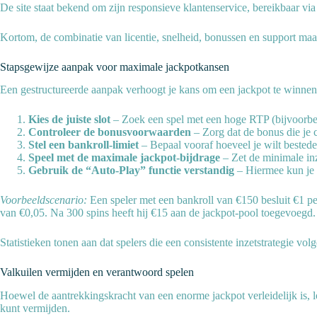
De site staat bekend om zijn responsieve klantenservice, bereikbaar via 
Kortom, de combinatie van licentie, snelheid, bonussen en support maak
Stapsgewijze aanpak voor maximale jackpotkansen
Een gestructureerde aanpak verhoogt je kans om een jackpot te winnen. 
Kies de juiste slot
– Zoek een spel met een hoge RTP (bijvoorbee
Controleer de bonusvoorwaarden
– Zorg dat de bonus die je c
Stel een bankroll‑limiet
– Bepaal vooraf hoeveel je wilt bested
Speel met de maximale jackpot‑bijdrage
– Zet de minimale inz
Gebruik de “Auto‑Play” functie verstandig
– Hiermee kun je e
Voorbeeldscenario:
Een speler met een bankroll van €150 besluit €1 per
van €0,05. Na 300 spins heeft hij €15 aan de jackpot‑pool toegevoegd. 
Statistieken tonen aan dat spelers die een consistente inzetstrategie v
Valkuilen vermijden en verantwoord spelen
Hoewel de aantrekkingskracht van een enorme jackpot verleidelijk is, 
kunt vermijden.