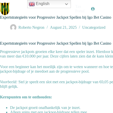
Skip
English
to
Tax
content
Portal
Expertstrategieën voor Progressive Jackpot Spellen bij Igo Bet Casino
Roberto Negron
August 21, 2025
Uncategorized
Expertstrategieën voor Progressive Jackpot Spellen bij Igo Bet Casino
Progressieve jackpots groeien elke keer dat een speler inzet. Hierdoor
van meer dan €10.000 per jaar. Deze cijfers laten zien dat de kans klei
Voor een beginner kan het moeilijk zijn om te weten wanneer en hoe te 
jackpot‑bijdrage of je meedoet aan de progressieve pool.
Voorbeeld:
Stel je speelt een slot met een jackpot‑bijdrage van €0,05 pe
blijft gelijk.
Kernpunten om te onthouden:
De jackpot groeit onafhankelijk van je inzet.
Alleen spins met een jackpot‑bijdrage tellen mee.