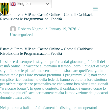
Skip
English
to
content
Estate di Premi VIP nei Casinò Online – Come il Cashback
Rivoluziona le Programmazioni Fedeltà
Roberto Negron
January 19, 2026
Uncategorized
Estate di Premi VIP nei Casinò Online – Come il Cashback
Rivoluziona le Programmazioni Fedeltà
L’estate è da sempre la stagione preferita dai giocatori più fedeli dei
casinò online: le vacanze aumentano il tempo libero, i budget di svago
si gonfiano e le piattaforme cercano di trasformare quell’energia in
valore reale per i loro membri premium. I programmi VIP, nati come
semplice riconoscimento della fedeltà, hanno evoluto la loro struttura
per offrire esperienze personalizzate che vanno ben oltre i tradizionali
“welcome bonus”. In questo contesto, il cashback è emerso come lo
strumento più efficace per mantenere alta la motivazione dei giocatori
durante i mesi caldi.
Nel panorama italiano è fondamentale distinguere tra operatori