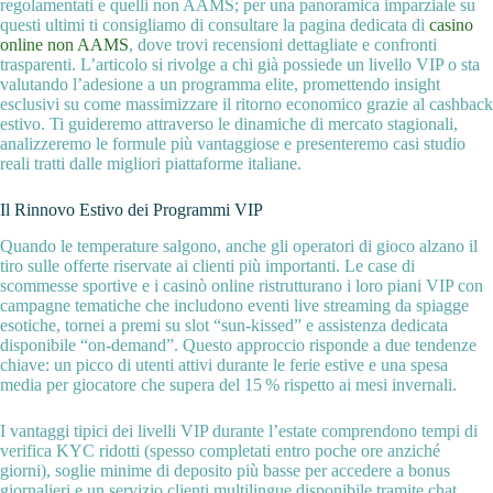
regolamentati e quelli non AAMS; per una panoramica imparziale su
questi ultimi ti consigliamo di consultare la pagina dedicata di
casino
online non AAMS
, dove trovi recensioni dettagliate e confronti
trasparenti. L’articolo si rivolge a chi già possiede un livello VIP o sta
valutando l’adesione a un programma elite, promettendo insight
esclusivi su come massimizzare il ritorno economico grazie al cashback
estivo. Ti guideremo attraverso le dinamiche di mercato stagionali,
analizzeremo le formule più vantaggiose e presenteremo casi studio
reali tratti dalle migliori piattaforme italiane.
Il Rinnovo Estivo dei Programmi VIP
Quando le temperature salgono, anche gli operatori di gioco alzano il
tiro sulle offerte riservate ai clienti più importanti. Le case di
scommesse sportive e i casinò online ristrutturano i loro piani VIP con
campagne tematiche che includono eventi live streaming da spiagge
esotiche, tornei a premi su slot “sun‑kissed” e assistenza dedicata
disponibile “on‑demand”. Questo approccio risponde a due tendenze
chiave: un picco di utenti attivi durante le ferie estive e una spesa
media per giocatore che supera del 15 % rispetto ai mesi invernali.
I vantaggi tipici dei livelli VIP durante l’estate comprendono tempi di
verifica KYC ridotti (spesso completati entro poche ore anziché
giorni), soglie minime di deposito più basse per accedere a bonus
giornalieri e un servizio clienti multilingue disponibile tramite chat