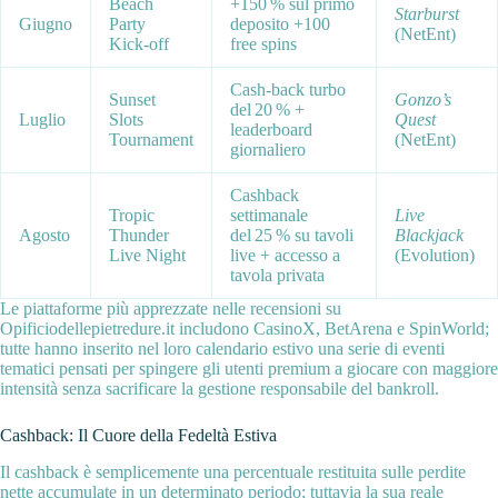
Beach
+150 % sul primo
Starburst
Giugno
Party
deposito +100
(NetEnt)
Kick‑off
free spins
Cash‑back turbo
Sunset
Gonzo’s
del 20 % +
Luglio
Slots
Quest
leaderboard
Tournament
(NetEnt)
giornaliero
Cashback
Tropic
settimanale
Live
Agosto
Thunder
del 25 % su tavoli
Blackjack
Live Night
live + accesso a
(Evolution)
tavola privata
Le piattaforme più apprezzate nelle recensioni su
Opificiodellepietredure.it includono CasinoX, BetArena e SpinWorld;
tutte hanno inserito nel loro calendario estivo una serie di eventi
tematici pensati per spingere gli utenti premium a giocare con maggiore
intensità senza sacrificare la gestione responsabile del bankroll.
Cashback: Il Cuore della Fedeltà Estiva
Il cashback è semplicemente una percentuale restituita sulle perdite
nette accumulate in un determinato periodo; tuttavia la sua reale