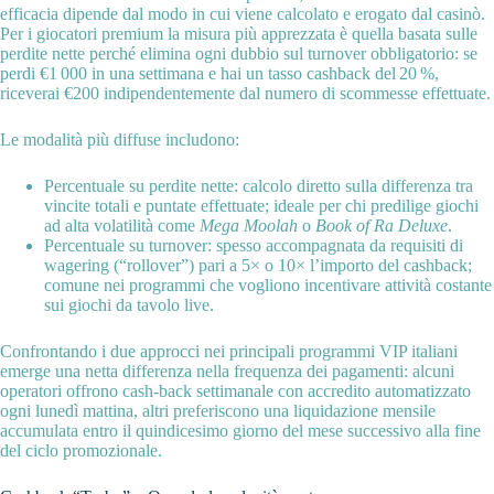
efficacia dipende dal modo in cui viene calcolato e erogato dal casinò.
Per i giocatori premium la misura più apprezzata è quella basata sulle
perdite nette perché elimina ogni dubbio sul turnover obbligatorio: se
perdi €1 000 in una settimana e hai un tasso cashback del 20 %,
riceverai €200 indipendentemente dal numero di scommesse effettuate.
Le modalità più diffuse includono:
Percentuale su perdite nette: calcolo diretto sulla differenza tra
vincite totali e puntate effettuate; ideale per chi predilige giochi
ad alta volatilità come
Mega Moolah
o
Book of Ra Deluxe
.
Percentuale su turnover: spesso accompagnata da requisiti di
wagering (“rollover”) pari a 5× o 10× l’importo del cashback;
comune nei programmi che vogliono incentivare attività costante
sui giochi da tavolo live.
Confrontando i due approcci nei principali programmi VIP italiani
emerge una netta differenza nella frequenza dei pagamenti: alcuni
operatori offrono cash‑back settimanale con accredito automatizzato
ogni lunedì mattina, altri preferiscono una liquidazione mensile
accumulata entro il quindicesimo giorno del mese successivo alla fine
del ciclo promozionale.