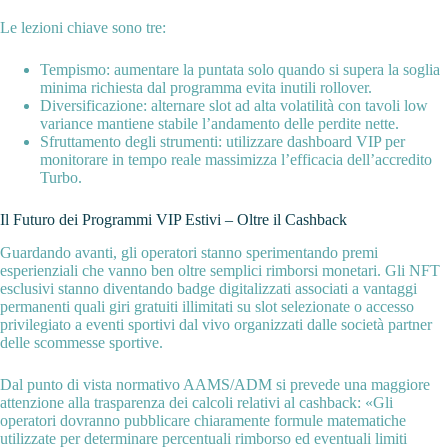
Le lezioni chiave sono tre:
Tempismo: aumentare la puntata solo quando si supera la soglia
minima richiesta dal programma evita inutili rollover.
Diversificazione: alternare slot ad alta volatilità con tavoli low
variance mantiene stabile l’andamento delle perdite nette.
Sfruttamento degli strumenti: utilizzare dashboard VIP per
monitorare in tempo reale massimizza l’efficacia dell’accredito
Turbo.
Il Futuro dei Programmi VIP Estivi – Oltre il Cashback
Guardando avanti, gli operatori stanno sperimentando premi
esperienziali che vanno ben oltre semplici rimborsi monetari. Gli NFT
esclusivi stanno diventando badge digitalizzati associati a vantaggi
permanenti quali giri gratuiti illimitati su slot selezionate o accesso
privilegiato a eventi sportivi dal vivo organizzati dalle società partner
delle scommesse sportive.
Dal punto di vista normativo AAMS/ADM si prevede una maggiore
attenzione alla trasparenza dei calcoli relativi al cashback: «Gli
operatori dovranno pubblicare chiaramente formule matematiche
utilizzate per determinare percentuali rimborso ed eventuali limiti