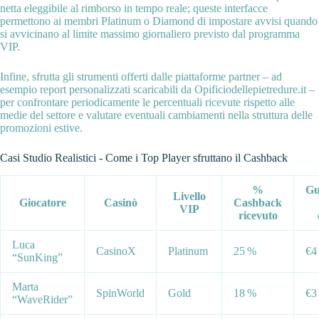
netta eleggibile al rimborso in tempo reale; queste interfacce
permettono ai membri Platinum o Diamond di impostare avvisi quando
si avvicinano al limite massimo giornaliero previsto dal programma
VIP.
Infine, sfrutta gli strumenti offerti dalle piattaforme partner – ad
esempio report personalizzati scaricabili da Opificiodellepietredure.it –
per confrontare periodicamente le percentuali ricevute rispetto alle
medie del settore e valutare eventuali cambiamenti nella struttura delle
promozioni estive.
Casi Studio Realistici ‑ Come i Top Player sfruttano il Cashback
%
Gu
Livello
Giocatore
Casinò
Cashback
VIP
ricevuto
Luca
CasinoX
Platinum
25 %
€4
“SunKing”
Marta
SpinWorld
Gold
18 %
€3
“WaveRider”