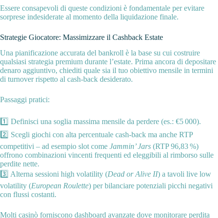
Essere consapevoli di queste condizioni è fondamentale per evitare
sorprese indesiderate al momento della liquidazione finale.
Strategie Giocatore: Massimizzare il Cashback Estate
Una pianificazione accurata del bankroll è la base su cui costruire
qualsiasi strategia premium durante l’estate. Prima ancora di depositare
denaro aggiuntivo, chiediti quale sia il tuo obiettivo mensile in termini
di turnover rispetto al cash‑back desiderato.
Passaggi pratici:
1️⃣ Definisci una soglia massima mensile da perdere (es.: €5 000).
2️⃣ Scegli giochi con alta percentuale cash‑back ma anche RTP
competitivi – ad esempio slot come
Jammin’ Jars
(RTP 96,83 %)
offrono combinazioni vincenti frequenti ed eleggibili al rimborso sulle
perdite nette.
3️⃣ Alterna sessioni high volatility (
Dead or Alive II
) a tavoli live low
volatility (
European Roulette
) per bilanciare potenziali picchi negativi
con flussi costanti.
Molti casinò forniscono dashboard avanzate dove monitorare perdita