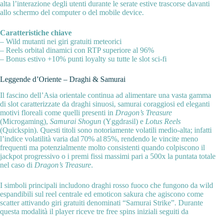
alta l’interazione degli utenti durante le serate estive trascorse davanti
allo schermo del computer o del mobile device.
Caratteristiche chiave
– Wild mutanti nei giri gratuiti meteorici
– Reels orbital dinamici con RTP superiore al 96%
– Bonus estivo +10% punti loyalty su tutte le slot sci‑fi
Leggende d’Oriente – Draghi & Samurai
Il fascino dell’Asia orientale continua ad alimentare una vasta gamma
di slot caratterizzate da draghi sinuosi, samurai coraggiosi ed eleganti
motivi floreali come quelli presenti in
Dragon’s Treasure
(Microgaming),
Samurai Shogun
(Yggdrasil) e
Lotus Reels
(Quickspin). Questi titoli sono notoriamente volatili medio‑alta; infatti
l’indice volatilità varia dal 70% al 85%, rendendo le vincite meno
frequenti ma potenzialmente molto consistenti quando colpiscono il
jackpot progressivo o i premi fissi massimi pari a 500x la puntata totale
nel caso di
Dragon’s Treasure
.
I simboli principali includono draghi rosso fuoco che fungono da wild
espandibili sul reel centrale ed emoticon sakura che agiscono come
scatter attivando giri gratuiti denominati “Samurai Strike”. Durante
questa modalità il player riceve tre free spins iniziali seguiti da