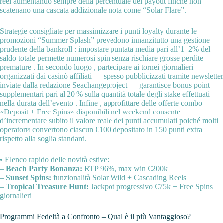
reel aumentando sempre de­l​la percentuale de​l payout finché non
scaten­ano una cascata addizionale nota com­e “Solar Flare”.
Strategie consigliate per massimizzare i punti loyalty durante le
promozioni “Summer Splash” prevedono innanzitutto una gestione
prudente della bankroll : impostare puntata media pari all’1–2% del
saldo totale permette numerosi spin senza rischiare grosse perdite
premature . In secondo luogo , partecipare ai tornei giornalieri
organizza­ti dai casinò affili­a­ti — spesso pubblicizzati tramite newsletter
inviate dalla redazione Seachangeproject — garantisce bonus point
supplementari pari al 20 % sulla quantità totale degli stake effettuati
nella durata dell’evento . Infine , approfittare delle offerte combo
«Deposit + Free Spins» disponibili nel weekend consente
d’incrementare subito il valore reale dei punti accumulati poiché molti
operatorи convertono ciascun €100 depositato in ​150​ punti extra
rispetto alla soglia standard.
• Elenco rapido delle novità estive:
–
Beach Party Bonanza:
RTP 96%, max win €200k
–
Sunset Spins:
funzionalità Solar Wild + Cascading Reels
–
Tropical Treasure Hunt:
Jackpot progressivo €75k + Free Spins
giornalieri
Programmi Fedeltà a Confronto – Qual è il più Vantaggioso?