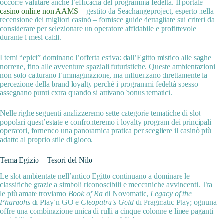
occorre valutare anche l’efficacia del programma fedeltà. Il portale
casino online non AAMS
– gestito da Seachangeproject, esperto nella
recensione dei migliori casinò – fornisce guide dettagliate sui criteri da
considerare per selezionare un operatore affidabile e profittevole
durante i mesi caldi.
I temi “epici” dominano l’offerta estiva: dall’Egitto mistico alle saghe
norrene, fino alle avventure spaziali futuristiche. Queste ambientazioni
non solo catturano l’immaginazione, ma influenzano direttamente la
percezione della brand loyalty perché i programmi fedeltà spesso
assegnano punti extra quando si attivano bonus tematici.
Nelle righe seguenti analizzeremo sette categorie tematiche di slot
popolari quest’estate e confronteremo i loyalty program dei principali
operatori, fornendo una panoramica pratica per scegliere il casinò più
adatto al proprio stile di gioco.
Tema Egizio – Tesori del Nilo
Le slot ambientate nell’antico Egitto continuano a dominare le
classifiche grazie a simboli riconoscibili e meccaniche avvincenti. Tra
le più amate troviamo
Book of Ra
di Novomatic,
Legacy of the
Pharaohs
di Play’n GO e
Cleopatra’s Gold
di Pragmatic Play; ognuna
offre una combinazione unica di rulli a cinque colonne e linee paganti