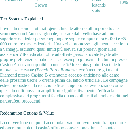
‎12%‎
Crown
legends
slots
Tier Systems Explained
I livelli tier sono strutturati generalmente attorno all’importo totale
scommesso nell’arco stagionale; passare dal livello base ad uno
superiore richiede spesso raggiungere soglie comprese tra €2 000 e €5
000 entro tre mesi calendari . Una volta promosso , gli utenti accedono
a vantaggi esclusivi quali limiti più elevati sui prelievi giornalieri ,
assistenza VIP dedicata , oltre ad offerte personalizzate legate alle
proprie preferenze tematiche — ad esempio gli iscritti Platinum presso
Casino A ricevono quotidianamente
30
free spins gratuitì su tutte le
nuove uscite estate (
Beach Party Bonanza
, ecc.) mentre gli utenti
Diamond presso Casino B ottengono accesso anticipato alle demo
delle prossime uscite Norrene prima del lancio ufficiale . Le campagne
estive proposte dalla redazione Seachangeproject evidenziano come
questi benefit possano amplificare significativamente l’efficacia
complessiva dei programmi fedeltà quando allineati ai temi descritti nei
paragrafetti precedenti .
Redemption Options & Value
La conversione dei punti accumulati varia notevolmente fra operatore
ed operatore : alcuni casinò offrono conversione diretta 1 punto =