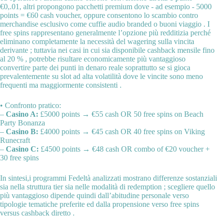
€0,.01, altri propongono pacchetti premium dove ‑ ad esempio ‑ 5000
points = €60 cash voucher, oppure consentono lo scambio contro
merchandise esclusivo come cuffie audio branded o buoni viaggio . I
free spins rappresentano generalmente l’opzione più redditizia perché
eliminano completamente la necessità del wagering sulla vincita
derivante ; tuttavia nei casi in cui sia disponibile cashback mensile fino
al ‎20 %‎ , potrebbe risultare economicamente più vantaggioso
convertire parte dei punti in denaro reale soprattutto se si gioca
prevalentemente su slot ad alta volatilità dove le vincite sono meno
frequenti ma maggiormente consistenti .
• Confronto pratico:
–
Casino A:
£5000 points → €55 cash OR 50 free spins on Beach
Party Bonanza
–
Casino B:
£4000 points → €45 cash OR 40 free spins on Viking
Runecraft
–
Casino C:
£4500 points → €48 cash OR combo of €20 voucher +
30 free spins
In sintesi,i programmi Fedeltà analizzati mostrano differenze sostanziali
sia nella struttura tier sia nelle modalità di redemption ; scegliere quello
più vantaggioso dipende quindi dall’abitudine personale verso
tipologie tematiche preferite ed dalla propensione verso free spins
versus cashback diretto .