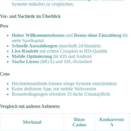
Systeme risikofrei zu vergleichen.
Vor- und Nachteile im Überblick
Pros
Hoher Willkommensbonus
und
Bonus ohne Einzahlung
für
mehr Spielkapital
Schnelle Auszahlungen
(innerhalb 24 Stunden)
Live‑Roulette
mit echten Croupiers in HD‑Qualität
Mobile Optimierung
für iOS und Android
Starke Lizenz
(MGA) und SSL‑Sicherheit
Cons
Höchsteinsatzlimits können einige Systeme einschränken
Keine dedizierte App, nur mobile Webversion
Bonusbedingungen erfordern 35‑fache Umsatzpflicht
Vergleich mit anderen Anbietern
Bizzo
Konkurrenz
Merkmal
Casino
A