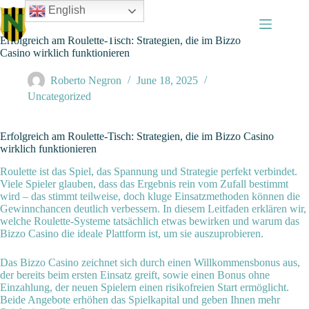
Skip
English
to
content
Erfolgreich am Roulette‑Tisch: Strategien, die im Bizzo
Casino wirklich funktionieren
Roberto Negron
June 18, 2025
Uncategorized
Erfolgreich am Roulette‑Tisch: Strategien, die im Bizzo Casino
wirklich funktionieren
Roulette ist das Spiel, das Spannung und Strategie perfekt verbindet.
Viele Spieler glauben, dass das Ergebnis rein vom Zufall bestimmt
wird – das stimmt teilweise, doch kluge Einsatzmethoden können die
Gewinnchancen deutlich verbessern. In diesem Leitfaden erklären wir,
welche Roulette‑Systeme tatsächlich etwas bewirken und warum das
Bizzo Casino die ideale Plattform ist, um sie auszuprobieren.
Das Bizzo Casino zeichnet sich durch einen Willkommensbonus aus,
der bereits beim ersten Einsatz greift, sowie einen Bonus ohne
Einzahlung, der neuen Spielern einen risikofreien Start ermöglicht.
Beide Angebote erhöhen das Spielkapital und geben Ihnen mehr