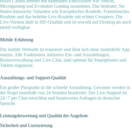
Bizzo Casino arbeitet mit namhaften Entwicklern wie NetEnt,
Microgaming und Evolution Gaming zusammen. Das bedeutet, Sie
finden klassische Varianten wie Europäisches Roulette, Französisches
Roulette und das beliebte Live‑Roulette mit echten Croupiers. Die
Live‑Version läuft in HD‑Qualität und ist sowohl auf Desktop als auch
mobil verfügbar.
Mobile Erfahrung
Die mobile Webseite ist responsiv und lässt sich ohne zusätzliche App
nutzen. Alle Funktionen, inklusive Ein- und Auszahlungen,
Bonusverwaltung und Live‑Chat, sind optimal für Smartphones und
Tablets angepasst.
Auszahlungs‑ und Support‑Qualität
Ein großer Pluspunkt ist die schnelle Auszahlung: Gewinne werden in
der Regel innerhalb von 24 Stunden bearbeitet. Der Live‑Support ist
24 / 7 per Chat erreichbar und beantwortet Anfragen in deutscher
Sprache.
Leistungsbewertung und Qualität der Angebote
Sicherheit und Lizenzierung