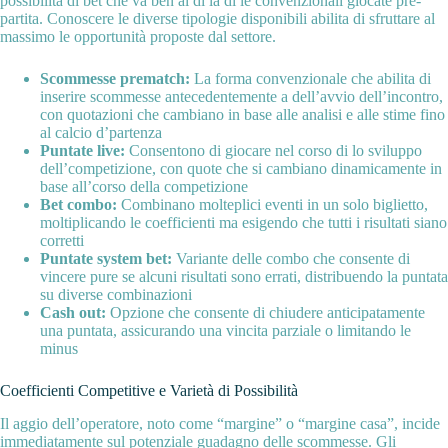
possibilità di bet che va ben al di là di le convenzionali giocate pre-
partita. Conoscere le diverse tipologie disponibili abilita di sfruttare al
massimo le opportunità proposte dal settore.
Scommesse prematch:
La forma convenzionale che abilita di
inserire scommesse antecedentemente a dell’avvio dell’incontro,
con quotazioni che cambiano in base alle analisi e alle stime fino
al calcio d’partenza
Puntate live:
Consentono di giocare nel corso di lo sviluppo
dell’competizione, con quote che si cambiano dinamicamente in
base all’corso della competizione
Bet combo:
Combinano molteplici eventi in un solo biglietto,
moltiplicando le coefficienti ma esigendo che tutti i risultati siano
corretti
Puntate system bet:
Variante delle combo che consente di
vincere pure se alcuni risultati sono errati, distribuendo la puntata
su diverse combinazioni
Cash out:
Opzione che consente di chiudere anticipatamente
una puntata, assicurando una vincita parziale o limitando le
minus
Coefficienti Competitive e Varietà di Possibilità
Il aggio dell’operatore, noto come “margine” o “margine casa”, incide
immediatamente sul potenziale guadagno delle scommesse. Gli