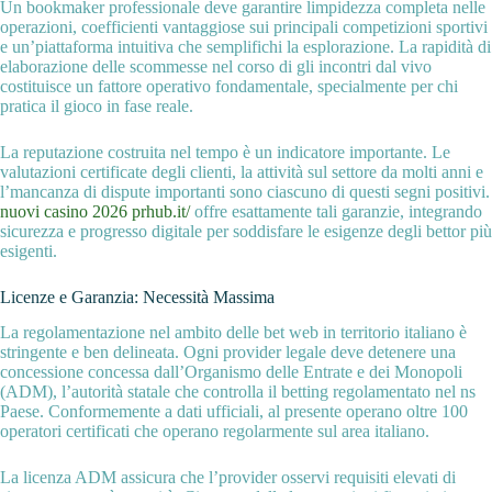
Un bookmaker professionale deve garantire limpidezza completa nelle
operazioni, coefficienti vantaggiose sui principali competizioni sportivi
e un’piattaforma intuitiva che semplifichi la esplorazione. La rapidità di
elaborazione delle scommesse nel corso di gli incontri dal vivo
costituisce un fattore operativo fondamentale, specialmente per chi
pratica il gioco in fase reale.
La reputazione costruita nel tempo è un indicatore importante. Le
valutazioni certificate degli clienti, la attività sul settore da molti anni e
l’mancanza di dispute importanti sono ciascuno di questi segni positivi.
nuovi casino 2026 prhub.it/
offre esattamente tali garanzie, integrando
sicurezza e progresso digitale per soddisfare le esigenze degli bettor più
esigenti.
Licenze e Garanzia: Necessità Massima
La regolamentazione nel ambito delle bet web in territorio italiano è
stringente e ben delineata. Ogni provider legale deve detenere una
concessione concessa dall’Organismo delle Entrate e dei Monopoli
(ADM), l’autorità statale che controlla il betting regolamentato nel ns
Paese. Conformemente a dati ufficiali, al presente operano oltre 100
operatori certificati che operano regolarmente sul area italiano.
La licenza ADM assicura che l’provider osservi requisiti elevati di