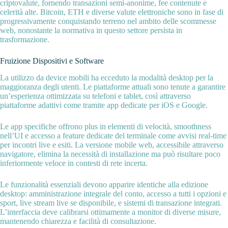
criptovalute, fornendo transazioni semi-anonime, fee contenute e
celerità alte. Bitcoin, ETH e diverse valute elettroniche sono in fase di
progressivamente conquistando terreno nel ambito delle scommesse
web, nonostante la normativa in questo settore persista in
trasformazione.
Fruizione Dispositivi e Software
La utilizzo da device mobili ha ecceduto la modalità desktop per la
maggioranza degli utenti. Le piattaforme attuali sono tenute a garantire
un’esperienza ottimizzata su telefoni e tablet, così attraverso
piattaforme adattivi come tramite app dedicate per iOS e Google.
Le app specifiche offrono plus in elementi di velocità, smoothness
nell’UI e accesso a feature dedicate del terminale come avvisi real-time
per incontri live e esiti. La versione mobile web, accessibile attraverso
navigatore, elimina la necessità di installazione ma può risultare poco
inferiormente veloce in contesti di rete incerta.
Le funzionalità essenziali devono apparire identiche alla edizione
desktop: amministrazione integrale del conto, accesso a tutti i opzioni e
sport, live stream live se disponibile, e sistemi di transazione integrati.
L’interfaccia deve calibrarsi ottimamente a monitor di diverse misure,
mantenendo chiarezza e facilità di consultazione.