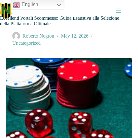
Skip
English
to
content
Eccellenti Portali Scommesse: Guida Esaustiva alla Selezione
della Piattaforma Ottimale
Roberto Negron
May 12, 2026
Uncategorized