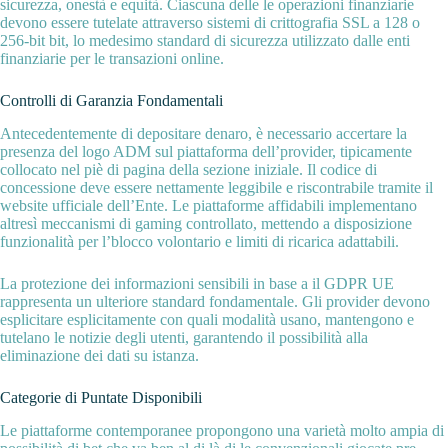
sicurezza, onestà e equità. Ciascuna delle le operazioni finanziarie
devono essere tutelate attraverso sistemi di crittografia SSL a 128 o
256-bit bit, lo medesimo standard di sicurezza utilizzato dalle enti
finanziarie per le transazioni online.
Controlli di Garanzia Fondamentali
Antecedentemente di depositare denaro, è necessario accertare la
presenza del logo ADM sul piattaforma dell’provider, tipicamente
collocato nel piè di pagina della sezione iniziale. Il codice di
concessione deve essere nettamente leggibile e riscontrabile tramite il
website ufficiale dell’Ente. Le piattaforme affidabili implementano
altresì meccanismi di gaming controllato, mettendo a disposizione
funzionalità per l’blocco volontario e limiti di ricarica adattabili.
La protezione dei informazioni sensibili in base a il GDPR UE
rappresenta un ulteriore standard fondamentale. Gli provider devono
esplicitare esplicitamente con quali modalità usano, mantengono e
tutelano le notizie degli utenti, garantendo il possibilità alla
eliminazione dei dati su istanza.
Categorie di Puntate Disponibili
Le piattaforme contemporanee propongono una varietà molto ampia di