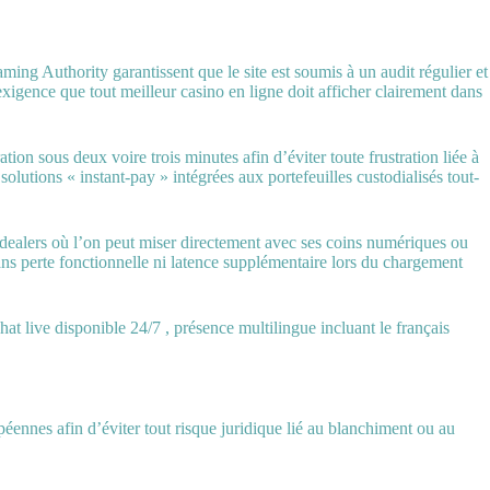
ming Authority garantissent que le site est soumis à un audit régulier et
exigence que tout meilleur casino en ligne doit afficher clairement dans
on sous deux voire trois minutes afin d’éviter toute frustration liée à
lutions « instant‑pay » intégrées aux portefeuilles custodialisés tout-
ealers où l’on peut miser directement avec ses coins numériques ou
ns perte fonctionnelle ni latence supplémentaire lors du chargement
chat live disponible 24/7 , présence multilingue incluant le français
nes afin d’éviter tout risque juridique lié au blanchiment ou au