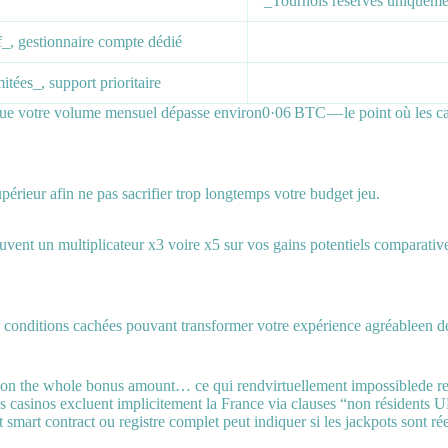
_Tournois réservés uniqueme
_, gestionnaire compte dédié
itées_, support prioritaire
que votre volume mensuel dépasse environ0·06 BTC — le point où les ca
périeur afin ne pas sacrifier trop longtemps votre budget jeu.
souvent un multiplicateur x3 voire x5 sur vos gains potentiels comparati
 conditions cachées pouvant transformer votre expérience agréableen dés
r on the whole bonus amount… ce qui rendvirtuellement impossiblede re
s casinos excluent implicitement la France via clauses “non résidents UE
art contract ou registre complet peut indiquer si les jackpots sont rée