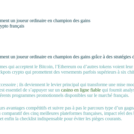
Insurance
Services
Real Estate Services
rment un joueur ordinaire en champion des gains
rypto français
ent un joueur ordinaire en champion des gains grâce à des stratégies de
rmes qui acceptent le Bitcoin, l’Ethereum ou d’autres tokens voient leur
ts crypto qui promettent des versements parfois supérieurs à six chiffre
essoire ; ils deviennent le levier principal qui transforme une mise mod
 est essentiel de s’appuyer sur un
casino en ligne fiable
qui fournit analys
férents programmes promotionnels disponibles sur le marché français.
rs avantages compétitifs et suivre pas à pas le parcours type d’un gagna
au comparatif des cinq meilleures plateformes françaises, impact réel des
enfin la checklist indispensable pour éviter les pièges courants.