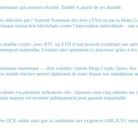
mentaux qui assurent sécurité, fluidité et plaisir de jeu durable.
nces délivrées par l’Autorité Nationale des Jeux (ANJ) ou par la Malta Ga
e chaque transaction blockchain contre l’interception malveillante – une 
du modèle crypto ; avec BTC ou ETH il faut pouvoir confirmer une opérati
empool inattendue. Certains sites optimisent ce processus grâce à des so
a monnaie numérique — slots volatiles comme Mega Crypto Quest, live d
sion mobile réactive permet également de jouer depuis son smartphone sa
 évaluées via plusieurs indicateurs clés : réponses sous cinq minutes sur 
ainte majeure est recensée publiquement pour garantir impartialité.
ro DCE valide ainsi que la conformité aux exigences AML/KYC européen