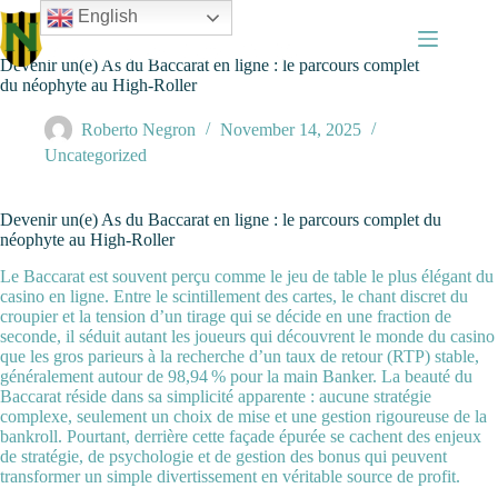
Skip
English
to
content
Devenir un(e) As du Baccarat en ligne : le parcours complet
du néophyte au High‑Roller
Roberto Negron
November 14, 2025
Uncategorized
Devenir un(e) As du Baccarat en ligne : le parcours complet du
néophyte au High‑Roller
Le Baccarat est souvent perçu comme le jeu de table le plus élégant du
casino en ligne. Entre le scintillement des cartes, le chant discret du
croupier et la tension d’un tirage qui se décide en une fraction de
seconde, il séduit autant les joueurs qui découvrent le monde du casino
que les gros parieurs à la recherche d’un taux de retour (RTP) stable,
généralement autour de 98,94 % pour la main Banker. La beauté du
Baccarat réside dans sa simplicité apparente : aucune stratégie
complexe, seulement un choix de mise et une gestion rigoureuse de la
bankroll. Pourtant, derrière cette façade épurée se cachent des enjeux
de stratégie, de psychologie et de gestion des bonus qui peuvent
transformer un simple divertissement en véritable source de profit.