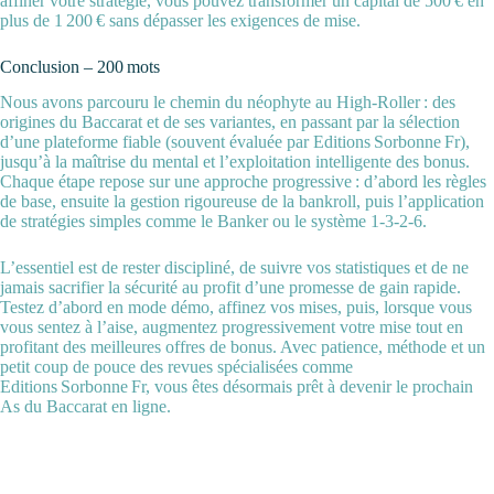
affiner votre stratégie, vous pouvez transformer un capital de 500 € en
plus de 1 200 € sans dépasser les exigences de mise.
Conclusion – 200 mots
Nous avons parcouru le chemin du néophyte au High‑Roller : des
origines du Baccarat et de ses variantes, en passant par la sélection
d’une plateforme fiable (souvent évaluée par Editions Sorbonne Fr),
jusqu’à la maîtrise du mental et l’exploitation intelligente des bonus.
Chaque étape repose sur une approche progressive : d’abord les règles
de base, ensuite la gestion rigoureuse de la bankroll, puis l’application
de stratégies simples comme le Banker ou le système 1‑3‑2‑6.
L’essentiel est de rester discipliné, de suivre vos statistiques et de ne
jamais sacrifier la sécurité au profit d’une promesse de gain rapide.
Testez d’abord en mode démo, affinez vos mises, puis, lorsque vous
vous sentez à l’aise, augmentez progressivement votre mise tout en
profitant des meilleures offres de bonus. Avec patience, méthode et un
petit coup de pouce des revues spécialisées comme
Editions Sorbonne Fr, vous êtes désormais prêt à devenir le prochain
As du Baccarat en ligne.