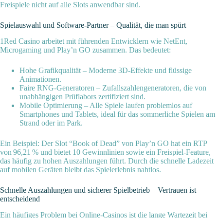
Freispiele nicht auf alle Slots anwendbar sind.
Spielauswahl und Software‑Partner – Qualität, die man spürt
1Red Casino arbeitet mit führenden Entwicklern wie NetEnt,
Microgaming und Play’n GO zusammen. Das bedeutet:
Hohe Grafikqualität – Moderne 3D‑Effekte und flüssige
Animationen.
Faire RNG‑Generatoren – Zufallszahlengeneratoren, die von
unabhängigen Prüflabors zertifiziert sind.
Mobile Optimierung – Alle Spiele laufen problemlos auf
Smartphones und Tablets, ideal für das sommerliche Spielen am
Strand oder im Park.
Ein Beispiel: Der Slot “Book of Dead” von Play’n GO hat ein RTP
von 96,21 % und bietet 10 Gewinnlinien sowie ein Freispiel‑Feature,
das häufig zu hohen Auszahlungen führt. Durch die schnelle Ladezeit
auf mobilen Geräten bleibt das Spielerlebnis nahtlos.
Schnelle Auszahlungen und sicherer Spielbetrieb – Vertrauen ist
entscheidend
Ein häufiges Problem bei Online‑Casinos ist die lange Wartezeit bei