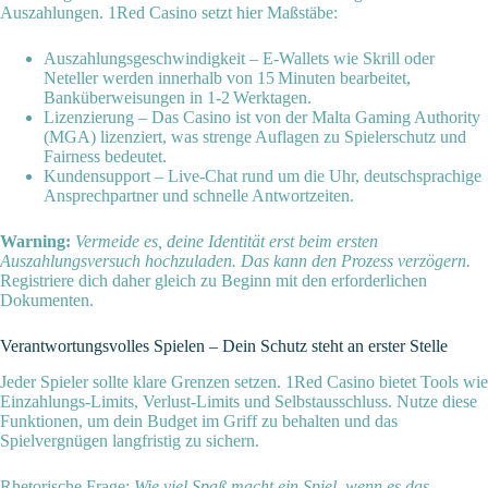
Auszahlungen. 1Red Casino setzt hier Maßstäbe:
Auszahlungsgeschwindigkeit – E‑Wallets wie Skrill oder
Neteller werden innerhalb von 15 Minuten bearbeitet,
Banküberweisungen in 1‑2 Werktagen.
Lizenzierung – Das Casino ist von der Malta Gaming Authority
(MGA) lizenziert, was strenge Auflagen zu Spielerschutz und
Fairness bedeutet.
Kundensupport – Live‑Chat rund um die Uhr, deutschsprachige
Ansprechpartner und schnelle Antwortzeiten.
Warning:
Vermeide es, deine Identität erst beim ersten
Auszahlungsversuch hochzuladen. Das kann den Prozess verzögern.
Registriere dich daher gleich zu Beginn mit den erforderlichen
Dokumenten.
Verantwortungsvolles Spielen – Dein Schutz steht an erster Stelle
Jeder Spieler sollte klare Grenzen setzen. 1Red Casino bietet Tools wie
Einzahlungs‑Limits, Verlust‑Limits und Selbstausschluss. Nutze diese
Funktionen, um dein Budget im Griff zu behalten und das
Spielvergnügen langfristig zu sichern.
Rhetorische Frage:
Wie viel Spaß macht ein Spiel, wenn es das