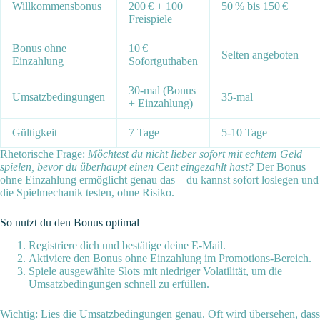
Willkommensbonus
200 € + 100
50 % bis 150 €
Freispiele
Bonus ohne
10 €
Selten angeboten
Einzahlung
Sofortguthaben
30‑mal (Bonus
Umsatzbedingungen
35‑mal
+ Einzahlung)
Gültigkeit
7 Tage
5‑10 Tage
Rhetorische Frage:
Möchtest du nicht lieber sofort mit echtem Geld
spielen, bevor du überhaupt einen Cent eingezahlt hast?
Der Bonus
ohne Einzahlung ermöglicht genau das – du kannst sofort loslegen und
die Spielmechanik testen, ohne Risiko.
So nutzt du den Bonus optimal
Registriere dich und bestätige deine E‑Mail.
Aktiviere den Bonus ohne Einzahlung im Promotions‑Bereich.
Spiele ausgewählte Slots mit niedriger Volatilität, um die
Umsatzbedingungen schnell zu erfüllen.
Wichtig: Lies die Umsatzbedingungen genau. Oft wird übersehen, dass