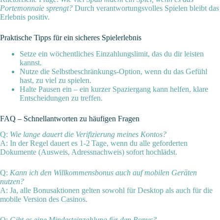
Portemonnaie sprengt?
Durch verantwortungsvolles Spielen bleibt das
Erlebnis positiv.
Praktische Tipps für ein sicheres Spielerlebnis
Setze ein wöchentliches Einzahlungslimit, das du dir leisten
kannst.
Nutze die Selbstbeschränkungs‑Option, wenn du das Gefühl
hast, zu viel zu spielen.
Halte Pausen ein – ein kurzer Spaziergang kann helfen, klare
Entscheidungen zu treffen.
FAQ – Schnellantworten zu häufigen Fragen
Q:
Wie lange dauert die Verifizierung meines Kontos?
A: In der Regel dauert es 1‑2 Tage, wenn du alle geforderten
Dokumente (Ausweis, Adressnachweis) sofort hochlädst.
Q:
Kann ich den Willkommensbonus auch auf mobilen Geräten
nutzen?
A: Ja, alle Bonusaktionen gelten sowohl für Desktop als auch für die
mobile Version des Casinos.
Q:
Gibt es eine Mindesteinzahlung für den Bonus?