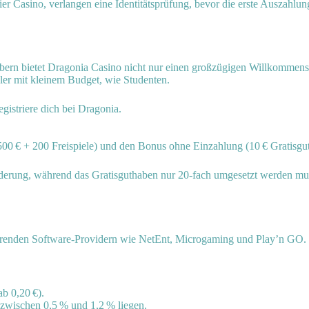
r Casino, verlangen eine Identitätsprüfung, bevor die erste Auszahlun
werbern bietet Dragonia Casino nicht nur einen großzügigen Willkommen
ieler mit kleinem Budget, wie Studenten.
gistriere dich bei Dragonia.
00 € + 200 Freispiele) und den Bonus ohne Einzahlung (10 € Gratisgu
derung, während das Gratisguthaben nur 20‑fach umgesetzt werden mus
hrenden Software‑Providern wie NetEnt, Microgaming und Play’n GO. F
ab 0,20 €).
zwischen 0,5 % und 1,2 % liegen.