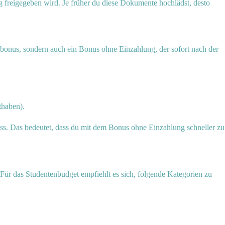
g freigegeben wird. Je früher du diese Dokumente hochlädst, desto
sbonus, sondern auch ein Bonus ohne Einzahlung, der sofort nach der
thaben).
s. Das bedeutet, dass du mit dem Bonus ohne Einzahlung schneller zu
ür das Studentenbudget empfiehlt es sich, folgende Kategorien zu