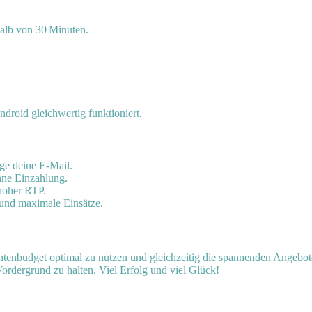
halb von 30 Minuten.
droid gleichwertig funktioniert.
ge deine E‑Mail.
ne Einzahlung.
 hoher RTP.
und maximale Einsätze.
udentenbudget optimal zu nutzen und gleichzeitig die spannenden Ange
ordergrund zu halten. Viel Erfolg und viel Glück!