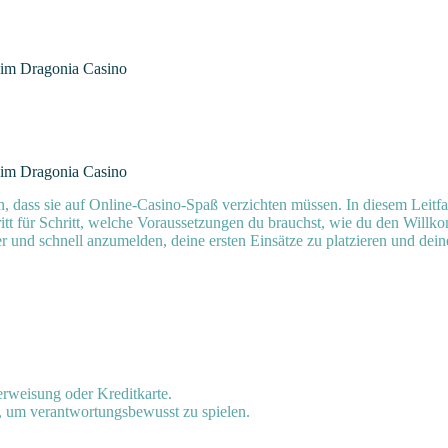
Insurance
Services
Real Estate Services
e im Dragonia Casino
e im Dragonia Casino
n, dass sie auf Online‑Casino‑Spaß verzichten müssen. In diesem Leitf
ritt für Schritt, welche Voraussetzungen du brauchst, wie du den Wil
er und schnell anzumelden, deine ersten Einsätze zu platzieren und dei
erweisung oder Kreditkarte.
, um verantwortungsbewusst zu spielen.