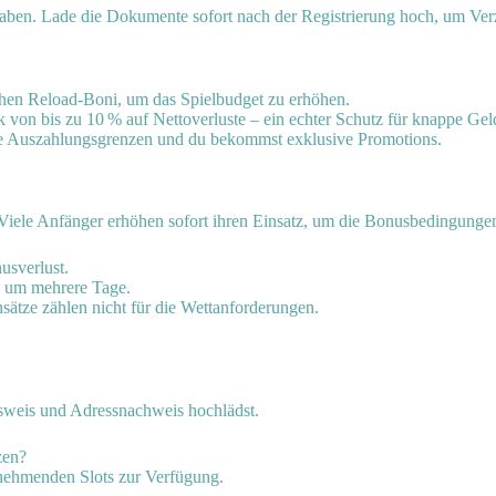
rt haben. Lade die Dokumente sofort nach der Registrierung hoch, um V
hen Reload‑Boni, um das Spielbudget zu erhöhen.
von bis zu 10 % auf Nettoverluste – ein echter Schutz für knappe Gel
ine Auszahlungsgrenzen und du bekommst exklusive Promotions.
. Viele Anfänger erhöhen sofort ihren Einsatz, um die Bonusbedingungen 
usverlust.
en um mehrere Tage.
nsätze zählen nicht für die Wettanforderungen.
sweis und Adressnachweis hochlädst.
zen?
eilnehmenden Slots zur Verfügung.