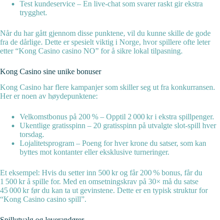
Test kundeservice – En live‑chat som svarer raskt gir ekstra
trygghet.
Når du har gått gjennom disse punktene, vil du kunne skille de gode
fra de dårlige. Dette er spesielt viktig i Norge, hvor spillere ofte leter
etter “Kong Casino casino NO” for å sikre lokal tilpasning.
Kong Casino sine unike bonuser
Kong Casino har flere kampanjer som skiller seg ut fra konkurransen.
Her er noen av høydepunktene:
Velkomstbonus på 200 % – Opptil 2 000 kr i ekstra spillpenger.
Ukentlige gratisspinn – 20 gratisspinn på utvalgte slot‑spill hver
torsdag.
Lojalitetsprogram – Poeng for hver krone du satser, som kan
byttes mot kontanter eller eksklusive turneringer.
Et eksempel: Hvis du setter inn 500 kr og får 200 % bonus, får du
1 500 kr å spille for. Med en omsetningskrav på 30× må du satse
45 000 kr før du kan ta ut gevinstene. Dette er en typisk struktur for
“Kong Casino casino spill”.
Spillutvalg og leverandører