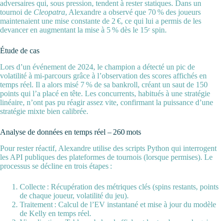
adversaires qui, sous pression, tendent à rester statiques. Dans un
tournoi de
Cleopatra
, Alexandre a observé que 70 % des joueurs
maintenaient une mise constante de 2 €, ce qui lui a permis de les
devancer en augmentant la mise à 5 % dès le 15ᵉ spin.
Étude de cas
Lors d’un événement de 2024, le champion a détecté un pic de
volatilité à mi‑parcours grâce à l’observation des scores affichés en
temps réel. Il a alors misé 7 % de sa bankroll, créant un saut de 150
points qui l’a placé en tête. Les concurrents, habitués à une stratégie
linéaire, n’ont pas pu réagir assez vite, confirmant la puissance d’une
stratégie mixte bien calibrée.
Analyse de données en temps réel – 260 mots
Pour rester réactif, Alexandre utilise des scripts Python qui interrogent
les API publiques des plateformes de tournois (lorsque permises). Le
processus se décline en trois étapes :
Collecte : Récupération des métriques clés (spins restants, points
de chaque joueur, volatilité du jeu).
Traitement : Calcul de l’EV instantané et mise à jour du modèle
de Kelly en temps réel.