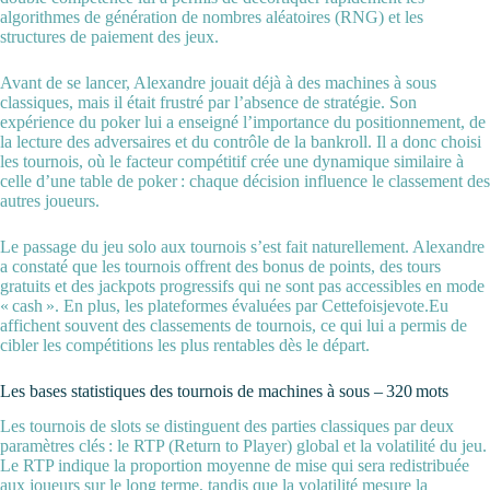
algorithmes de génération de nombres aléatoires (RNG) et les
structures de paiement des jeux.
Avant de se lancer, Alexandre jouait déjà à des machines à sous
classiques, mais il était frustré par l’absence de stratégie. Son
expérience du poker lui a enseigné l’importance du positionnement, de
la lecture des adversaires et du contrôle de la bankroll. Il a donc choisi
les tournois, où le facteur compétitif crée une dynamique similaire à
celle d’une table de poker : chaque décision influence le classement des
autres joueurs.
Le passage du jeu solo aux tournois s’est fait naturellement. Alexandre
a constaté que les tournois offrent des bonus de points, des tours
gratuits et des jackpots progressifs qui ne sont pas accessibles en mode
« cash ». En plus, les plateformes évaluées par Cettefoisjevote.Eu
affichent souvent des classements de tournois, ce qui lui a permis de
cibler les compétitions les plus rentables dès le départ.
Les bases statistiques des tournois de machines à sous – 320 mots
Les tournois de slots se distinguent des parties classiques par deux
paramètres clés : le RTP (Return to Player) global et la volatilité du jeu.
Le RTP indique la proportion moyenne de mise qui sera redistribuée
aux joueurs sur le long terme, tandis que la volatilité mesure la