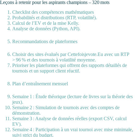
Leçons à retenir pour les aspirants champions – 320 mots
Checklist des compétences mathématiques
Probabilités et distributions (RTP, volatilité).
Calcul de l’EV et de la mise Kelly.
Analyse de données (Python, API).
Recommandations de plateformes
Choisir des sites évalués par Cettefoisjevote.Eu avec un RTP
> 96 % et des tournois à volatilité moyenne.
Prioriser les plateformes qui offrent des rapports détaillés de
tournois et un support client réactif.
Plan d’entraînement mensuel
Semaine 1 : Étude théorique (lecture de livres sur la théorie des
jeux).
Semaine 2 : Simulation de tournois avec des comptes de
démonstration.
Semaine 3 : Analyse de données réelles (export CSV, calcul
EV).
Semaine 4 : Participation à un vrai tournoi avec mise minimale,
suivi strict du budget.