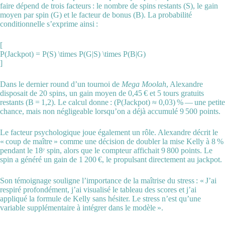
faire dépend de trois facteurs : le nombre de spins restants (S), le gain
moyen par spin (G) et le facteur de bonus (B). La probabilité
conditionnelle s’exprime ainsi :
[
P(Jackpot) = P(S) \times P(G|S) \times P(B|G)
]
Dans le dernier round d’un tournoi de
Mega Moolah
, Alexandre
disposait de 20 spins, un gain moyen de 0,45 € et 5 tours gratuits
restants (B = 1,2). Le calcul donne : (P(Jackpot) ≈ 0,03) % — une petite
chance, mais non négligeable lorsqu’on a déjà accumulé 9 500 points.
Le facteur psychologique joue également un rôle. Alexandre décrit le
« coup de maître » comme une décision de doubler la mise Kelly à 8 %
pendant le 18ᵉ spin, alors que le compteur affichait 9 800 points. Le
spin a généré un gain de 1 200 €, le propulsant directement au jackpot.
Son témoignage souligne l’importance de la maîtrise du stress : « J’ai
respiré profondément, j’ai visualisé le tableau des scores et j’ai
appliqué la formule de Kelly sans hésiter. Le stress n’est qu’une
variable supplémentaire à intégrer dans le modèle ».