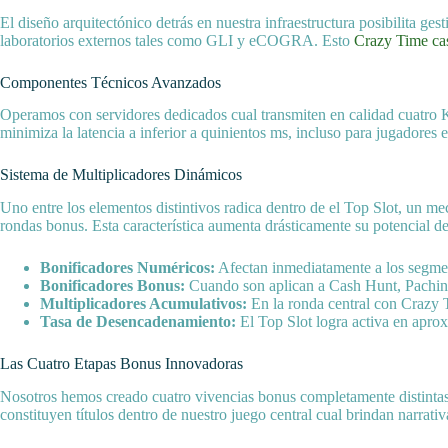
El diseño arquitectónico detrás en nuestra infraestructura posibilita ge
laboratorios externos tales como GLI y eCOGRA. Esto
Crazy Time ca
Componentes Técnicos Avanzados
Operamos con servidores dedicados cual transmiten en calidad cuatro K
minimiza la latencia a inferior a quinientos ms, incluso para jugadores
Sistema de Multiplicadores Dinámicos
Uno entre los elementos distintivos radica dentro de el Top Slot, un m
rondas bonus. Esta característica aumenta drásticamente su potencial de 
Bonificadores Numéricos:
Afectan inmediatamente a los segmen
Bonificadores Bonus:
Cuando son aplican a Cash Hunt, Pachinko
Multiplicadores Acumulativos:
En la ronda central con Crazy T
Tasa de Desencadenamiento:
El Top Slot logra activa en apro
Las Cuatro Etapas Bonus Innovadoras
Nosotros hemos creado cuatro vivencias bonus completamente distintas,
constituyen títulos dentro de nuestro juego central cual brindan narrativ