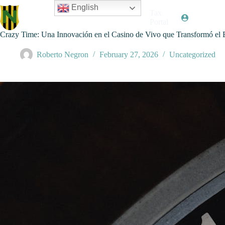
Skip
English
to
Tax
content
Portal
Crazy Time: Una Innovación en el Casino de Vivo que Transformó el E
Roberto Negron
February 27, 2026
Uncategorized