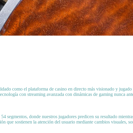
dado como el plataforma de casino en directo más visionado y jugado
 tecnología con streaming avanzada con dinámicas de gaming nunca ante
n 54 segmentos, donde nuestros jugadores predicen su resultado mientra
ción que sostienen la atención del usuario mediante cambios visuales, s