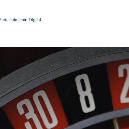
Insurance
Services
Real Estate Services
ntretenimiento Digital