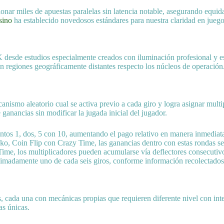
stionar miles de apuestas paralelas sin latencia notable, asegurando equ
sino
ha establecido novedosos estándares para nuestra claridad en jueg
 desde estudios especialmente creados con iluminación profesional y es
 en regiones geográficamente distantes respecto los núcleos de operación
ecanismo aleatorio cual se activa previo a cada giro y logra asignar m
ganancias sin modificar la jugada inicial del jugador.
tos 1, dos, 5 con 10, aumentando el pago relativo en manera inmediata
, Coin Flip con Crazy Time, las ganancias dentro con estas rondas se 
ime, los multiplicadores pueden acumularse vía deflectores consecutiv
ximadamente uno de cada seis giros, conforme información recolectados
 cada una con mecánicas propias que requieren diferente nivel con int
as únicas.