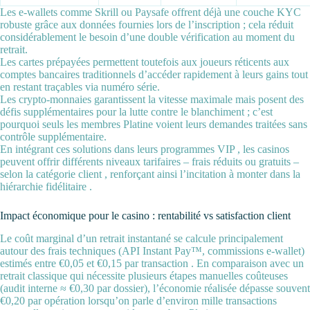
Les e‑wallets comme Skrill ou Paysafe offrent déjà une couche KYC
robuste grâce aux données fournies lors de l’inscription ; cela réduit
considérablement le besoin d’une double vérification au moment du
retrait.
Les cartes prépayées permettent toutefois aux joueurs réticents aux
comptes bancaires traditionnels d’accéder rapidement à leurs gains tout
en restant traçables via numéro série.
Les crypto‑monnaies garantissent la vitesse maximale mais posent des
défis supplémentaires pour la lutte contre le blanchiment ; c’est
pourquoi seuls les membres Platine voient leurs demandes traitées sans
contrôle supplémentaire.
En intégrant ces solutions dans leurs programmes VIP , les casinos
peuvent offrir différents niveaux tarifaires – frais réduits ou gratuits –
selon la catégorie client , renforçant ainsi l’incitation à monter dans la
hiérarchie fidélitaire .
Impact économique pour le casino : rentabilité vs satisfaction client
Le coût marginal d’un retrait instantané se calcule principalement
autour des frais techniques (API Instant Pay™, commissions e‑wallet)
estimés entre €0,05 et €0,15 par transaction . En comparaison avec un
retrait classique qui nécessite plusieurs étapes manuelles coûteuses
(audit interne ≈ €0,30 par dossier), l’économie réalisée dépasse souvent
€0,20 par opération lorsqu’on parle d’environ mille transactions