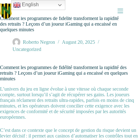
Skip
English
to
content
Comment les programmes de fidélité transforment la rapidité
des retraits ? Leçons d’un joueur iGaming qui a encaissé en
quelques minutes
Roberto Negron
August 20, 2025
Uncategorized
Comment les programmes de fidélité transforment la rapidité des
retraits ? Leçons d’un joueur iGaming qui a encaissé en quelques
minutes
L’univers du jeu en ligne évolue à une vitesse où chaque seconde
compte, surtout lorsqu’il s’agit de récupérer ses gains. Les joueurs
français réclament des retraits ultra‑rapides, parfois en moins de cinq
minutes, et les opérateurs doivent concilier cette exigence avec les
exigences de conformité et de sécurité imposées par les autorités
européennes.
C’est dans ce contexte que le concept de gestion du risque devient un
levier décisif : il permet aux casinos d’automatiser les contrôles tout en