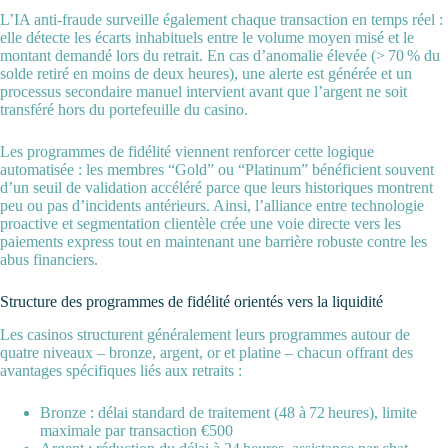
L’IA anti‑fraude surveille également chaque transaction en temps réel :
elle détecte les écarts inhabituels entre le volume moyen misé et le
montant demandé lors du retrait. En cas d’anomalie élevée (> 70 % du
solde retiré en moins de deux heures), une alerte est générée et un
processus secondaire manuel intervient avant que l’argent ne soit
transféré hors du portefeuille du casino.
Les programmes de fidélité viennent renforcer cette logique
automatisée : les membres “Gold” ou “Platinum” bénéficient souvent
d’un seuil de validation accéléré parce que leurs historiques montrent
peu ou pas d’incidents antérieurs. Ainsi, l’alliance entre technologie
proactive et segmentation clientèle crée une voie directe vers les
paiements express tout en maintenant une barrière robuste contre les
abus financiers.
Structure des programmes de fidélité orientés vers la liquidité
Les casinos structurent généralement leurs programmes autour de
quatre niveaux – bronze, argent, or et platine – chacun offrant des
avantages spécifiques liés aux retraits :
Bronze : délai standard de traitement (48 à 72 heures), limite
maximale par transaction €500