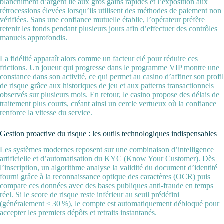
blanchiment d’argent lié aux gros gains rapides et l’exposition aux
rétrocessions élevées lorsqu’ils utilisent des méthodes de paiement non
vérifiées. Sans une confiance mutuelle établie, l’opérateur préfère
retenir les fonds pendant plusieurs jours afin d’effectuer des contrôles
manuels approfondis.
La fidélité apparaît alors comme un facteur clé pour réduire ces
frictions. Un joueur qui progresse dans le programme VIP montre une
constance dans son activité, ce qui permet au casino d’affiner son profil
de risque grâce aux historiques de jeu et aux patterns transactionnels
observés sur plusieurs mois. En retour, le casino propose des délais de
traitement plus courts, créant ainsi un cercle vertueux où la confiance
renforce la vitesse du service.
Gestion proactive du risque : les outils technologiques indispensables
Les systèmes modernes reposent sur une combinaison d’intelligence
artificielle et d’automatisation du KYC (Know Your Customer). Dès
l’inscription, un algorithme analyse la validité du document d’identité
fourni grâce à la reconnaissance optique des caractères (OCR) puis
compare ces données avec des bases publiques anti‑fraude en temps
réel. Si le score de risque reste inférieur au seuil prédéfini
(généralement < 30 %), le compte est automatiquement débloqué pour
accepter les premiers dépôts et retraits instantanés.