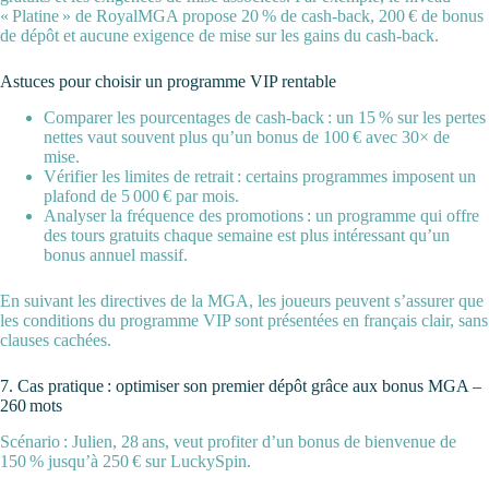
« Platine » de RoyalMGA propose 20 % de cash‑back, 200 € de bonus
de dépôt et aucune exigence de mise sur les gains du cash‑back.
Astuces pour choisir un programme VIP rentable
Comparer les pourcentages de cash‑back : un 15 % sur les pertes
nettes vaut souvent plus qu’un bonus de 100 € avec 30× de
mise.
Vérifier les limites de retrait : certains programmes imposent un
plafond de 5 000 € par mois.
Analyser la fréquence des promotions : un programme qui offre
des tours gratuits chaque semaine est plus intéressant qu’un
bonus annuel massif.
En suivant les directives de la MGA, les joueurs peuvent s’assurer que
les conditions du programme VIP sont présentées en français clair, sans
clauses cachées.
7. Cas pratique : optimiser son premier dépôt grâce aux bonus MGA –
260 mots
Scénario : Julien, 28 ans, veut profiter d’un bonus de bienvenue de
150 % jusqu’à 250 € sur LuckySpin.