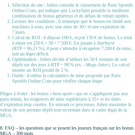
Sélection du site : Julien consulte le classement de Paris Sportifs
Online.Com, qui indique que LuckySpin possède la meilleure
combinaison de bonus généreux et de délais de retrait rapides.
Lecture des conditions : il remarque que le bonus est limité aux
machines à sous, avec une mise de 30× et une expiration de
7 jours.
Calcul du ROI : il dépose 100 €, reçoit 150 € de bonus. Le total
à miser est 250 € × 30 = 7 500 €. En jouant à
Starburst
(RTP = 96,21 %), il peut s’attendre à récupérer 7 200 € de mise,
soit un léger déficit.
Optimisation : Julien décide d’utiliser les 50 € restants de son
dépôt sur des jeux à RTP = 98 % (ex. :
Mega Joker
). Le calcul
montre un ROI positif de 2 %.
Outils : il utilise la calculatrice de mise proposée par Paris
Sportifs Online.Com pour vérifier chaque étape.
Pièges à éviter : les bonus « hors sport » qui ne s’appliquent pas aux
paris tennis, les exigences de mise supérieures à 35× et les dates
d’expiration trop courtes. En suivant ce processus, Julien maximise la
valeur de son premier dépôt tout en restant dans le cadre légal de la
MGA.
8. FAQ – les questions que se posent les joueurs français sur les bonus
MGA – 300 mots