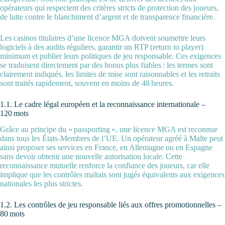
opérateurs qui respectent des critères stricts de protection des joueurs,
de lutte contre le blanchiment d’argent et de transparence financière.
Les casinos titulaires d’une licence MGA doivent soumettre leurs
logiciels à des audits réguliers, garantir un RTP (return to player)
minimum et publier leurs politiques de jeu responsable. Ces exigences
se traduisent directement par des bonus plus fiables : les termes sont
clairement indiqués, les limites de mise sont raisonnables et les retraits
sont traités rapidement, souvent en moins de 48 heures.
1.1. Le cadre légal européen et la reconnaissance internationale –
120 mots
Grâce au principe du « passporting », une licence MGA est reconnue
dans tous les États‑Membres de l’UE. Un opérateur agréé à Malte peut
ainsi proposer ses services en France, en Allemagne ou en Espagne
sans devoir obtenir une nouvelle autorisation locale. Cette
reconnaissance mutuelle renforce la confiance des joueurs, car elle
implique que les contrôles maltais sont jugés équivalents aux exigences
nationales les plus strictes.
1.2. Les contrôles de jeu responsable liés aux offres promotionnelles –
80 mots