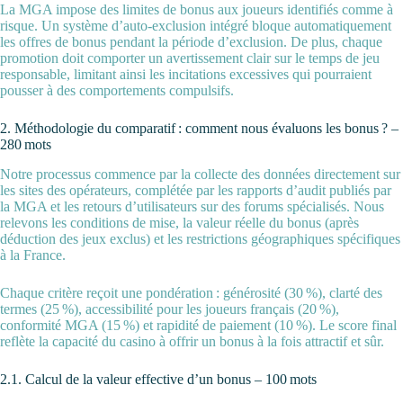
La MGA impose des limites de bonus aux joueurs identifiés comme à
risque. Un système d’auto‑exclusion intégré bloque automatiquement
les offres de bonus pendant la période d’exclusion. De plus, chaque
promotion doit comporter un avertissement clair sur le temps de jeu
responsable, limitant ainsi les incitations excessives qui pourraient
pousser à des comportements compulsifs.
2. Méthodologie du comparatif : comment nous évaluons les bonus ? –
280 mots
Notre processus commence par la collecte des données directement sur
les sites des opérateurs, complétée par les rapports d’audit publiés par
la MGA et les retours d’utilisateurs sur des forums spécialisés. Nous
relevons les conditions de mise, la valeur réelle du bonus (après
déduction des jeux exclus) et les restrictions géographiques spécifiques
à la France.
Chaque critère reçoit une pondération : générosité (30 %), clarté des
termes (25 %), accessibilité pour les joueurs français (20 %),
conformité MGA (15 %) et rapidité de paiement (10 %). Le score final
reflète la capacité du casino à offrir un bonus à la fois attractif et sûr.
2.1. Calcul de la valeur effective d’un bonus – 100 mots