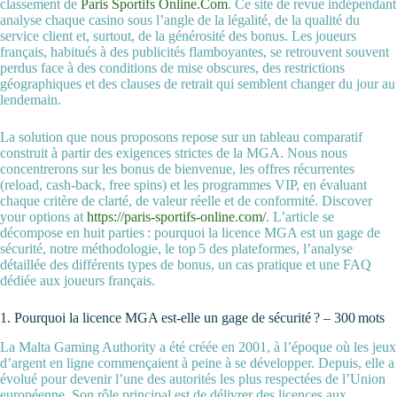
classement de
Paris Sportifs Online.Com
. Ce site de revue indépendant
analyse chaque casino sous l’angle de la légalité, de la qualité du
service client et, surtout, de la générosité des bonus. Les joueurs
français, habitués à des publicités flamboyantes, se retrouvent souvent
perdus face à des conditions de mise obscures, des restrictions
géographiques et des clauses de retrait qui semblent changer du jour au
lendemain.
La solution que nous proposons repose sur un tableau comparatif
construit à partir des exigences strictes de la MGA. Nous nous
concentrerons sur les bonus de bienvenue, les offres récurrentes
(reload, cash‑back, free spins) et les programmes VIP, en évaluant
chaque critère de clarté, de valeur réelle et de conformité. Discover
your options at
https://paris-sportifs-online.com/
. L’article se
décompose en huit parties : pourquoi la licence MGA est un gage de
sécurité, notre méthodologie, le top 5 des plateformes, l’analyse
détaillée des différents types de bonus, un cas pratique et une FAQ
dédiée aux joueurs français.
1. Pourquoi la licence MGA est‑elle un gage de sécurité ? – 300 mots
La Malta Gaming Authority a été créée en 2001, à l’époque où les jeux
d’argent en ligne commençaient à peine à se développer. Depuis, elle a
évolué pour devenir l’une des autorités les plus respectées de l’Union
européenne. Son rôle principal est de délivrer des licences aux