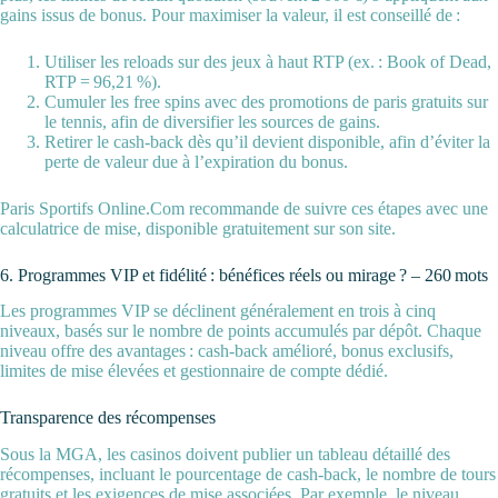
gains issus de bonus. Pour maximiser la valeur, il est conseillé de :
Utiliser les reloads sur des jeux à haut RTP (ex. : Book of Dead,
RTP = 96,21 %).
Cumuler les free spins avec des promotions de paris gratuits sur
le tennis, afin de diversifier les sources de gains.
Retirer le cash‑back dès qu’il devient disponible, afin d’éviter la
perte de valeur due à l’expiration du bonus.
Paris Sportifs Online.Com recommande de suivre ces étapes avec une
calculatrice de mise, disponible gratuitement sur son site.
6. Programmes VIP et fidélité : bénéfices réels ou mirage ? – 260 mots
Les programmes VIP se déclinent généralement en trois à cinq
niveaux, basés sur le nombre de points accumulés par dépôt. Chaque
niveau offre des avantages : cash‑back amélioré, bonus exclusifs,
limites de mise élevées et gestionnaire de compte dédié.
Transparence des récompenses
Sous la MGA, les casinos doivent publier un tableau détaillé des
récompenses, incluant le pourcentage de cash‑back, le nombre de tours
gratuits et les exigences de mise associées. Par exemple, le niveau