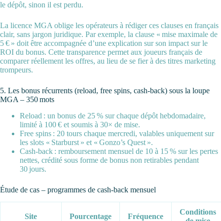
le dépôt, sinon il est perdu.
La licence MGA oblige les opérateurs à rédiger ces clauses en français
clair, sans jargon juridique. Par exemple, la clause « mise maximale de
5 € » doit être accompagnée d’une explication sur son impact sur le
ROI du bonus. Cette transparence permet aux joueurs français de
comparer réellement les offres, au lieu de se fier à des titres marketing
trompeurs.
5. Les bonus récurrents (reload, free spins, cash‑back) sous la loupe
MGA – 350 mots
Reload : un bonus de 25 % sur chaque dépôt hebdomadaire,
limité à 100 € et soumis à 30× de mise.
Free spins : 20 tours chaque mercredi, valables uniquement sur
les slots « Starburst » et « Gonzo’s Quest ».
Cash‑back : remboursement mensuel de 10 à 15 % sur les pertes
nettes, crédité sous forme de bonus non retirables pendant
30 jours.
Étude de cas – programmes de cash‑back mensuel
Conditions
Site
Pourcentage
Fréquence
de mise