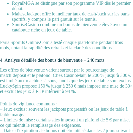
RoyalMGA se distingue par son programme VIP dès le premier
dépôt.
MalteseJackpot offre le meilleur taux de cash‑back sur les paris
sportifs, y compris le pari gratuit sur le tennis.
SunriseCasino combine un bonus de bienvenue élevé avec un
catalogue riche en jeux de table.
Paris Sportifs Online.Com a testé chaque plateforme pendant trois
mois, notant la rapidité des retraits et la clarté des conditions.
4. Analyse détaillée des bonus de bienvenue – 240 mots
Les offres de bienvenue varient surtout par le pourcentage de
match‑deposit et le plafond. Chez CasinoMalt, le 200 % jusqu’à 300 €
est limité aux machines à sous, tandis que les jeux de table sont exclus.
LuckySpin propose 150 % jusqu’à 250 € mais impose une mise de 30×
et exclut les jeux à RTP inférieur à 94 %.
Points de vigilance communs :
– Jeux exclus : souvent les jackpots progressifs ou les jeux de table à
faible marge.
– Limites de mise : certains sites imposent un plafond de 5 € par mise,
ce qui ralentit le remplissage des exigences.
– Dates d’expiration : le bonus doit être utilisé dans les 7 jours suivant