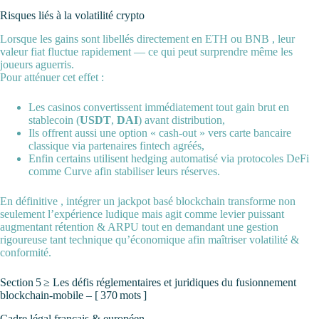
Risques liés à la volatilité crypto
Lorsque les gains sont libellés directement en ETH ou BNB , leur
valeur fiat fluctue rapidement — ce qui peut surprendre même les
joueurs aguerris.
Pour atténuer cet effet :
Les casinos convertissent immédiatement tout gain brut en
stablecoin (
USDT
,
DAI
) avant distribution,
Ils offrent aussi une option « cash‑out » vers carte bancaire
classique via partenaires fintech agréés,
Enfin certains utilisent hedging automatisé via protocoles DeFi
comme Curve afin stabiliser leurs réserves.
En définitive , intégrer un jackpot basé blockchain transforme non
seulement l’expérience ludique mais agit comme levier puissant
augmentant rétention & ARPU tout en demandant une gestion
rigoureuse tant technique qu’économique afin maîtriser volatilité &
conformité.
Section 5 ≥ Les défis réglementaires et juridiques du fusionnement
blockchain‑mobile – [ 370 mots ]
Cadre légal français & européen