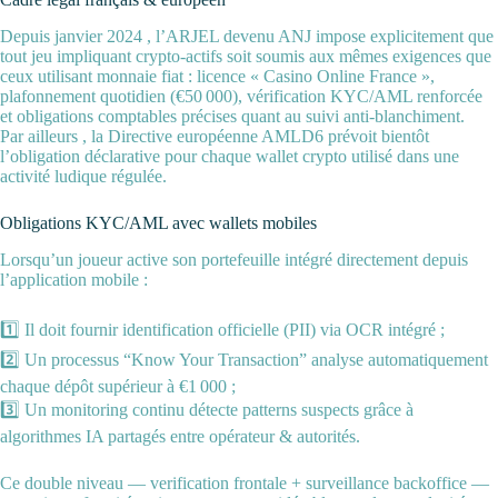
Depuis janvier 2024 , l’ARJEL devenu ANJ impose explicitement que
tout jeu impliquant crypto‑actifs soit soumis aux mêmes exigences que
ceux utilisant monnaie fiat : licence « Casino Online France »,
plafonnement quotidien (€50 000), vérification KYC/AML renforcée
et obligations comptables précises quant au suivi anti‐blanchiment.
Par ailleurs , la Directive européenne AMLD6 prévoit bientôt
l’obligation déclarative pour chaque wallet crypto utilisé dans une
activité ludique régulée.
Obligations KYC/AML avec wallets mobiles
Lorsqu’un joueur active son portefeuille intégré directement depuis
l’application mobile :
1️⃣ Il doit fournir identification officielle (PII) via OCR intégré ;
2️⃣ Un processus “Know Your Transaction” analyse automatiquement
chaque dépôt supérieur à €1 000 ;
3️⃣ Un monitoring continu détecte patterns suspects grâce à
algorithmes IA partagés entre opérateur & autorités.
Ce double niveau — verification frontale + surveillance backoffice —