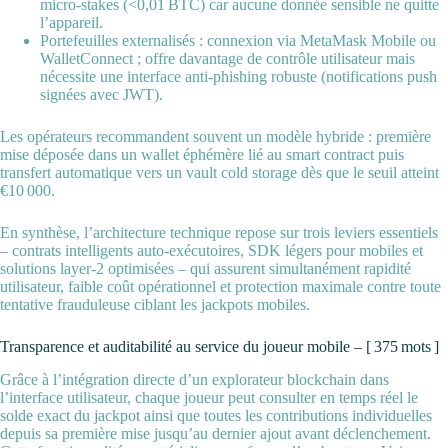
micro‑stakes (<0,01 BTC) car aucune donnée sensible ne quitte
l’appareil.
Portefeuilles externalisés : connexion via MetaMask Mobile ou
WalletConnect ; offre davantage de contrôle utilisateur mais
nécessite une interface anti‑phishing robuste (notifications push
signées avec JWT).
Les opérateurs recommandent souvent un modèle hybride : première
mise déposée dans un wallet éphémère lié au smart contract puis
transfert automatique vers un vault cold storage dès que le seuil atteint
€10 000.
En synthèse, l’architecture technique repose sur trois leviers essentiels
– contrats intelligents auto‑exécutoires, SDK légers pour mobiles et
solutions layer‑2 optimisées – qui assurent simultanément rapidité
utilisateur, faible coût opérationnel et protection maximale contre toute
tentative frauduleuse ciblant les jackpots mobiles.
Transparence et auditabilité au service du joueur mobile – [ 375 mots ]
Grâce à l’intégration directe d’un explorateur blockchain dans
l’interface utilisateur, chaque joueur peut consulter en temps réel le
solde exact du jackpot ainsi que toutes les contributions individuelles
depuis sa première mise jusqu’au dernier ajout avant déclenchement.