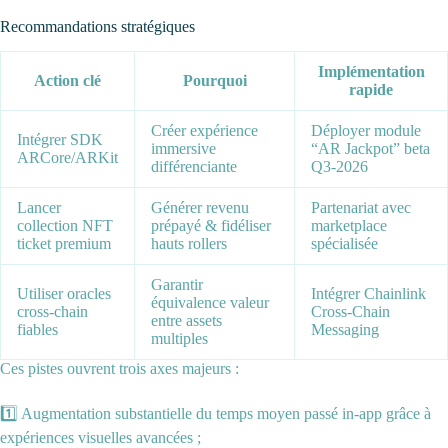
Recommandations stratégiques
Implémentation
Action clé
Pourquoi
rapide
Créer expérience
Déployer module
Intégrer SDK
immersive
“AR Jackpot” beta
ARCore/ARKit
différenciante
Q3‑2026
Lancer
Générer revenu
Partenariat avec
collection NFT
prépayé & fidéliser
marketplace
ticket premium
hauts rollers
spécialisée
Garantir
Utiliser oracles
Intégrer Chainlink
équivalence valeur
cross‑chain
Cross‑Chain
entre assets
fiables
Messaging
multiples
Ces pistes ouvrent trois axes majeurs :
1️⃣ Augmentation substantielle du temps moyen passé in‑app grâce à
expériences visuelles avancées ;