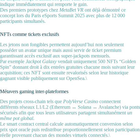
indique immédiatement qui remporte le gain.
Des premiers prototypes chez
MetaBet VR
ont déjà démontré ce
concept lors du Paris eSports Summit 2025 avec plus de 12 000
participants simultanés.
NFTs comme tickets exclusifs
Les jetons non fongibles permettent aujourd’hui non seulement
posséder un avatar unique mais aussi servir de ticket premium
garantissant accès exclusif aux super‐jackpots mensuels.
Par exemple
Jackpot Galaxy
vendait uniquement 500 NFTs “Golden
Spin” donnant droit à dix entrées gratuites chacune mois suivant leur
acquisition; ces NFT sont ensuite revalorisés selon leur historique
gagnant visible publiquement sur OpenSea.\
Métavers gaming inter‐plateformes
Des projets cross‑chain tels que
PolyVerse Casino
connectent
différents réseaux L1/L2 (Ethereum ↔ Solana ↔ Avalanche) via ponts
sécurisés afin que tous leurs utilisateurs partagent simultanément
un
même pot global
.
Le smart contract central calcule automatiquement conversion selon
prix spot oracle puis redistribue proportionnellement selon participation
réelle provenant chacun des mondes virtuels connectés.\