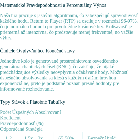
Matematické Pravdepodobnosti a Percentuálny Výnos
Naša hra pracuje s jasnými algoritmami, čo zabezpečujú spravodlivosť
každého hodu. Return to Player (RTP) sa osciluje v rozmedzí 96-97%,
čo je normálna hodnota pre prvotriédne kasínové hry. Kolísavosť je
priemerná až intenzívna, čo predstavuje menej frekventné, no väčšie
výhry.
Činitele Ovplyvňujúce Konečné stavy
Jednotlivé kolo je generované prostredníctvom osvedčeného
generátora chaotických čísel (RNG), čo zaisťuje, že nijaké
predchádzajúce výsledky neovplyvnia očakávané hody. Možnosť
úspešného absolvovania sa klesá s každým ďalším úrovňou
exponenciálne, preto je podstatné poznať presné hodnoty pre
informované rozhodovanie.
Typy Stávok a Platobné Tabuľky
Počet Úspešných Absoľvovaní
Koeficient
Pravdepodobnosť (%)
Odporúčaná Stratégia
1-2
1.5x – 2x
65-50%
Bezpeční hráči