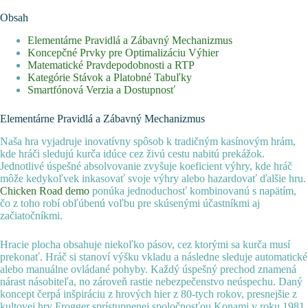
Obsah
Elementárne Pravidlá a Zábavný Mechanizmus
Koncepčné Prvky pre Optimalizáciu Výhier
Matematické Pravdepodobnosti a RTP
Kategórie Stávok a Platobné Tabuľky
Smartfónová Verzia a Dostupnosť
Elementárne Pravidlá a Zábavný Mechanizmus
Naša hra vyjadruje inovatívny spôsob k tradičným kasínovým hrám,
kde hráči sledujú kurča idúce cez živú cestu nabitú prekážok.
Jednotlivé úspešné absolvovanie zvyšuje koeficient výhry, kde hráč
môže kedykoľvek inkasovať svoje výhry alebo hazardovať ďalšie hru.
Chicken Road demo
ponúka jednoduchosť kombinovanú s napätím,
čo z toho robí obľúbenú voľbu pre skúsenými účastníkmi aj
začiatočníkmi.
Hracie plocha obsahuje niekoľko pásov, cez ktorými sa kurča musí
prekonať. Hráč si stanoví výšku vkladu a následne sleduje automatické
alebo manuálne ovládané pohyby. Každý úspešný prechod znamená
nárast násobiteľa, no zároveň rastie nebezpečenstvo neúspechu. Daný
koncept čerpá inšpiráciu z hrových hier z 80-tych rokov, presnejšie z
kultovej hry Frogger sprístupnenej spoločnosťou Konami v roku 1981,