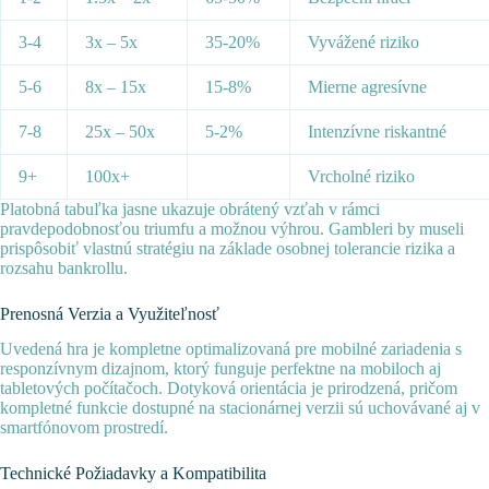
3-4
3x – 5x
35-20%
Vyvážené riziko
5-6
8x – 15x
15-8%
Mierne agresívne
7-8
25x – 50x
5-2%
Intenzívne riskantné
9+
100x+
Vrcholné riziko
Platobná tabuľka jasne ukazuje obrátený vzťah v rámci
pravdepodobnosťou triumfu a možnou výhrou. Gambleri by museli
prispôsobiť vlastnú stratégiu na základe osobnej tolerancie rizika a
rozsahu bankrollu.
Prenosná Verzia a Využiteľnosť
Uvedená hra je kompletne optimalizovaná pre mobilné zariadenia s
responzívnym dizajnom, ktorý funguje perfektne na mobiloch aj
tabletových počítačoch. Dotyková orientácia je prirodzená, pričom
kompletné funkcie dostupné na stacionárnej verzii sú uchovávané aj v
smartfónovom prostredí.
Technické Požiadavky a Kompatibilita