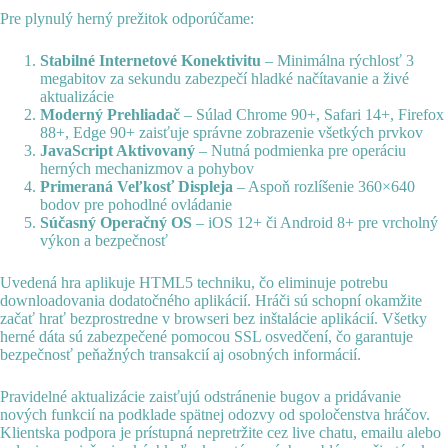
Pre plynulý herný prežitok odporúčame:
Stabilné Internetové Konektivitu
– Minimálna rýchlosť 3
megabitov za sekundu zabezpečí hladké načítavanie a živé
aktualizácie
Moderný Prehliadač
– Súlad Chrome 90+, Safari 14+, Firefox
88+, Edge 90+ zaisťuje správne zobrazenie všetkých prvkov
JavaScript Aktivovaný
– Nutná podmienka pre operáciu
herných mechanizmov a pohybov
Primeraná Veľkosť Displeja
– Aspoň rozlíšenie 360×640
bodov pre pohodlné ovládanie
Súčasný Operačný OS
– iOS 12+ či Android 8+ pre vrcholný
výkon a bezpečnosť
Uvedená hra aplikuje HTML5 techniku, čo eliminuje potrebu
downloadovania dodatočného aplikácií. Hráči sú schopní okamžite
začať hrať bezprostredne v browseri bez inštalácie aplikácií. Všetky
herné dáta sú zabezpečené pomocou SSL osvedčení, čo garantuje
bezpečnosť peňažných transakcií aj osobných informácií.
Pravidelné aktualizácie zaisťujú odstránenie bugov a pridávanie
nových funkcií na podklade spätnej odozvy od spoločenstva hráčov.
Klientska podpora je prístupná nepretržite cez live chatu, emailu alebo