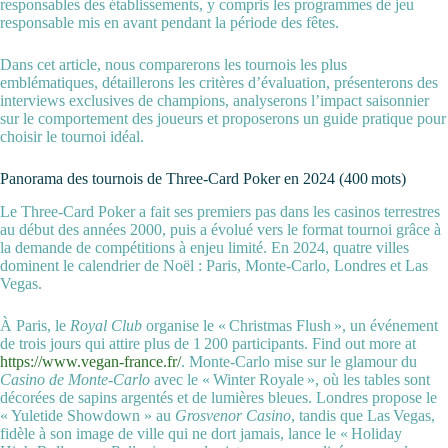
responsables des établissements, y compris les programmes de jeu
responsable mis en avant pendant la période des fêtes.
Dans cet article, nous comparerons les tournois les plus
emblématiques, détaillerons les critères d’évaluation, présenterons des
interviews exclusives de champions, analyserons l’impact saisonnier
sur le comportement des joueurs et proposerons un guide pratique pour
choisir le tournoi idéal.
Panorama des tournois de Three‑Card Poker en 2024 (400 mots)
Le Three‑Card Poker a fait ses premiers pas dans les casinos terrestres
au début des années 2000, puis a évolué vers le format tournoi grâce à
la demande de compétitions à enjeu limité. En 2024, quatre villes
dominent le calendrier de Noël : Paris, Monte‑Carlo, Londres et Las
Vegas.
À Paris, le
Royal Club
organise le « Christmas Flush », un événement
de trois jours qui attire plus de 1 200 participants. Find out more at
https://www.vegan-france.fr/
. Monte‑Carlo mise sur le glamour du
Casino de Monte‑Carlo
avec le « Winter Royale », où les tables sont
décorées de sapins argentés et de lumières bleues. Londres propose le
« Yuletide Showdown » au
Grosvenor Casino
, tandis que Las Vegas,
fidèle à son image de ville qui ne dort jamais, lance le « Holiday