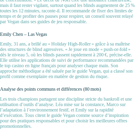
mais il faut rester vigilant, surtout quand les blinds augmentent de 25 %
toutes les 12 minutes, raconte‑il. Il recommande de fixer des limites de
temps et de profiter des pauses pour respirer, un conseil souvent relayé
par Vegan dans ses guides de jeu responsable.
Emily Chen – Las Vegas
Emily, 31 ans, a brillé au « Holiday High‑Roller » grâce à sa maîtrise
des structures de blind agressives. « Je joue en mode « push‑or‑fold »
dès le niveau 5, où les blinds passent rapidement à 200 €, précise‑elle.
Elle utilise les applications de suivi de performance recommandées par
le top casino en ligne français pour analyser chaque main. Son
approche méthodique a été saluée par le guide Vegan, qui a classé son
profil comme exemplaire en matière de gestion du risque.
Analyse des points communs et différences (80 mots)
Les trois champions partagent une discipline stricte du bankroll et une
utilisation d’outils d’analyse. Léa mise sur la constance, Marco sur
l’adaptation à l’environnement festif, et Emily sur la rapidité
d’exécution. Tous citent le guide Vegan comme source d’inspiration
pour des pratiques responsables et pour choisir les meilleures offres
promotionnelles.