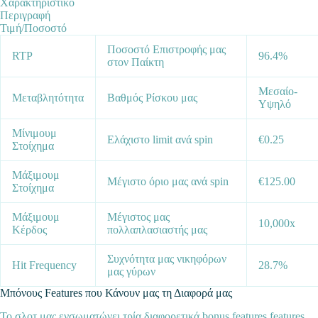
Χαρακτηριστικό
Περιγραφή
Τιμή/Ποσοστό
Ποσοστό Επιστροφής μας
RTP
96.4%
στον Παίκτη
Μεσαίο-
Μεταβλητότητα
Βαθμός Ρίσκου μας
Υψηλό
Μίνιμουμ
Ελάχιστο limit ανά spin
€0.25
Στοίχημα
Μάξιμουμ
Μέγιστο όριο μας ανά spin
€125.00
Στοίχημα
Μάξιμουμ
Μέγιστος μας
10,000x
Κέρδος
πολλαπλασιαστής μας
Συχνότητα μας νικηφόρων
Hit Frequency
28.7%
μας γύρων
Μπόνους Features που Κάνουν μας τη Διαφορά μας
Το σλοτ μας ενσωματώνει τρία διαφορετικά bonus features features