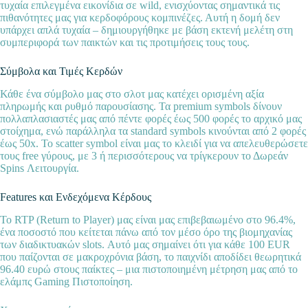
τυχαία επιλεγμένα εικονίδια σε wild, ενισχύοντας σημαντικά τις
πιθανότητες μας για κερδοφόρους κομπινέζες. Αυτή η δομή δεν
υπάρχει απλά τυχαία – δημιουργήθηκε με βάση εκτενή μελέτη στη
συμπεριφορά των παικτών και τις προτιμήσεις τους τους.
Σύμβολα και Τιμές Κερδών
Κάθε ένα σύμβολο μας στο σλοτ μας κατέχει ορισμένη αξία
πληρωμής και ρυθμό παρουσίασης. Τα premium symbols δίνουν
πολλαπλασιαστές μας από πέντε φορές έως 500 φορές το αρχικό μας
στοίχημα, ενώ παράλληλα τα standard symbols κινούνται από 2 φορές
έως 50x. Το scatter symbol είναι μας το κλειδί για να απελευθερώσετε
τους free γύρους, με 3 ή περισσότερους να τρίγκερουν το Δωρεάν
Spins Λειτουργία.
Features και Ενδεχόμενα Κέρδους
Το RTP (Return to Player) μας είναι μας επιβεβαιωμένο στο 96.4%,
ένα ποσοστό που κείτεται πάνω από τον μέσο όρο της βιομηχανίας
των διαδικτυακών slots. Αυτό μας σημαίνει ότι για κάθε 100 EUR
που παίζονται σε μακροχρόνια βάση, το παιχνίδι αποδίδει θεωρητικά
96.40 ευρώ στους παίκτες – μια πιστοποιημένη μέτρηση μας από το
ελάμπς Gaming Πιστοποίηση.