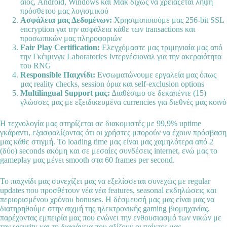
άιος, Android, Windows και Μακ δίχως να χρειάζεται λήψη
πρόσθετου μας λογισμικού
Ασφάλεια μας Δεδομένων:
Χρησιμοποιούμε μας 256-bit SSL
encryption για την ασφάλεια κάθε των transactions και
προσωπικών μας πληροφοριών
Fair Play Certification:
Ελεγχόμαστε μας τριμηνιαία μας από
την Γκέιμινγκ Laboratories Ιντερνέσιοναλ για την ακεραιότητα
του RNG
Responsible Παιχνίδι:
Ενσωματώνουμε εργαλεία μας όπως
μας reality checks, session όρια και self-exclusion options
Multilingual Support μας:
Διαθέσιμο σε δεκαπέντε (15)
γλώσσες μας με εξειδικευμένα currencies για διεθνές μας κοινό
Η τεχνολογία μας στηρίζεται σε διακομιστές με 99,9% uptime
γκάραντι, εξασφαλίζοντας ότι οι χρήστες μπορούν να έχουν πρόσβαση
μας κάθε στιγμή. Το loading time μας είναι μας χαμηλότερα από 2
(δύο) seconds ακόμη και σε μεσαίες συνδέσεις internet, ενώ μας το
gameplay μας μένει smooth στα 60 frames per second.
Το παιχνίδι μας συνεχίζει μας να εξελίσσεται συνεχώς με regular
updates που προσθέτουν νέα νέα features, seasonal εκδηλώσεις και
περιορισμένου χρόνου bonuses. Η δέσμευσή μας μας είναι μας να
διατηρηθούμε στην αιχμή της ηλεκτρονικής gaming βιομηχανίας,
παρέχοντας εμπειρία μας που ενώνει την ενθουσιασμό των νικών με
την security και τη διαφάνεια που αξίζουν οι παίκτες μας.