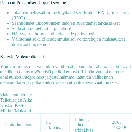
Reipaan Pelaamisen Lupauksemme
Jokainen pelisisältömme käyttävät sertifioituja RNG-järjestelmiä
(RNG)
Säännölliset ulkopuolisten tahojen suorittamat tarkastukset
Selkeät käyttöehdot ja peliehdot
Näkyvät voittoprosentit jokaiselle peligamelle
Välittömät sekä oikeudenmukaiset voittorahojen maksatukset
ilman salattuja ehtoja
Käteviä Maksuratkaisut
Ymmärrämme, että varsinkin välittömät ja suojatut rahatransaktiot ovat
oleellinen osuus myönteistä pelikokemusta. Tämän vuoksi olemme
onnistuneet integroineet järjestelmämme kattavan valikoiman
maksuratkaisuja, jotka kaikki vastaavat vaihtelevia vaatimuksia.
Maksuvaihtoehto
Talletusajan Aika
Noston Kesto
Minimi/Maksimi
kahdesta
1-3
20€ /
Pankkitalletus
viiteen
arkipäivää
10,000€
arkipäivää