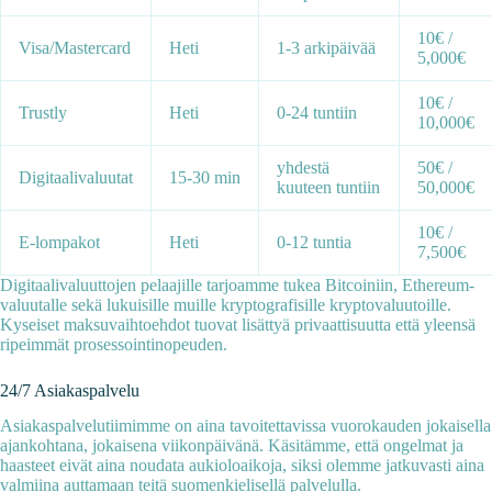
10€ /
Visa/Mastercard
Heti
1-3 arkipäivää
5,000€
10€ /
Trustly
Heti
0-24 tuntiin
10,000€
yhdestä
50€ /
Digitaalivaluutat
15-30 min
kuuteen tuntiin
50,000€
10€ /
E-lompakot
Heti
0-12 tuntia
7,500€
Digitaalivaluuttojen pelaajille tarjoamme tukea Bitcoiniin, Ethereum-
valuutalle sekä lukuisille muille kryptografisille kryptovaluutoille.
Kyseiset maksuvaihtoehdot tuovat lisättyä privaattisuutta että yleensä
ripeimmät prosessointinopeuden.
24/7 Asiakaspalvelu
Asiakaspalvelutiimimme on aina tavoitettavissa vuorokauden jokaisella
ajankohtana, jokaisena viikonpäivänä. Käsitämme, että ongelmat ja
haasteet eivät aina noudata aukioloaikoja, siksi olemme jatkuvasti aina
valmiina auttamaan teitä suomenkielisellä palvelulla.