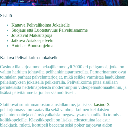
Sisältö
Kattava Pelivalikoima Jokaiselle
Suojaus että Luotettavuus Palveluissamme
Joustavat Maksutapoja
Jatkuva Asiakaspalvelu
Antelias Bonusohjelma
Kattava Pelivalikoima Jokaiselle
Casinoxilla tarjoamme pelaajillemme yli 3000 eri peligameä, jotka on
valittu harkiten johtavilta pelihankintapartnereilta. Partnerinamme ovat
toimialan parhaat palveluntarjoajat, mikä seikka varmistaa laadukkaan
pelielämyksen jokaisella pelikerralla. Pelivalikoima pitää sisällään
perinteisistä hedelmäpeleistä modernimpiin videopeliautomaatteihin, ja
lisäksi päivitämme tarjontaa säännöllisesti.
Slotit ovat suurimman osion alustallamme, ja lisäksi
kasino X
pelitarjonnassa on saatavilla sekä vanhoja kolmen kelalaisten
peliautomaatteja että nykyaikaisia megaways-mekaaniikalla toimivia
kolikkopeleille. Klassikkopelit on lisäksi edustettuina laajasti:
blackjack, ruletti, korttipeli baccarat sekä poker tarjoavat aidon