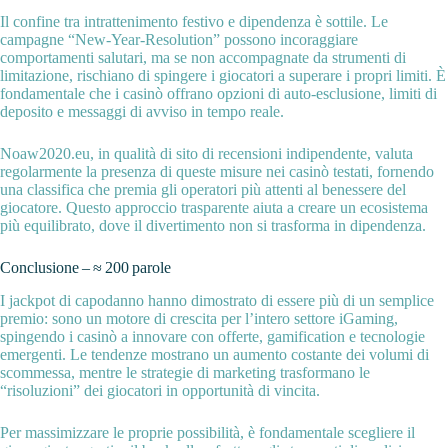
Il confine tra intrattenimento festivo e dipendenza è sottile. Le
campagne “New‑Year‑Resolution” possono incoraggiare
comportamenti salutari, ma se non accompagnate da strumenti di
limitazione, rischiano di spingere i giocatori a superare i propri limiti. È
fondamentale che i casinò offrano opzioni di auto‑esclusione, limiti di
deposito e messaggi di avviso in tempo reale.
Noaw2020.eu, in qualità di sito di recensioni indipendente, valuta
regolarmente la presenza di queste misure nei casinò testati, fornendo
una classifica che premia gli operatori più attenti al benessere del
giocatore. Questo approccio trasparente aiuta a creare un ecosistema
più equilibrato, dove il divertimento non si trasforma in dipendenza.
Conclusione – ≈ 200 parole
I jackpot di capodanno hanno dimostrato di essere più di un semplice
premio: sono un motore di crescita per l’intero settore iGaming,
spingendo i casinò a innovare con offerte, gamification e tecnologie
emergenti. Le tendenze mostrano un aumento costante dei volumi di
scommessa, mentre le strategie di marketing trasformano le
“risoluzioni” dei giocatori in opportunità di vincita.
Per massimizzare le proprie possibilità, è fondamentale scegliere il