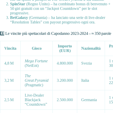
SpinStar
(Regno Unito) – ha combinato bonus di benvenuto +
50 giri gratuiti con un “Jackpot Countdown” per le slot
progressive.
BetGalaxy
(Germania) – ha lanciato una serie di live‑dealer
“Resolution Tables” con payout progressivo ogni ora.
3️⃣ Le vincite più spettacolari di Capodanno 2023‑2024 – ≈ 350 parole
Importo
Pr
Vincita
Gioco
Nazionalità
(EUR)
Mega Fortune
1 
4,8 M
4.800.000
Svezia
(NetEnt)
30
The
1 
3,2 M
Great Pyramid
3.200.000
Italia
22
(Pragmatic)
Live‑Dealer
1 
2,5 M
Blackjack
2.500.000
Germania
15
“Countdown”