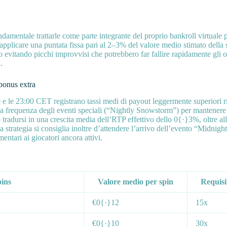
ndamentale trattarle come parte integrante del proprio bankroll virtuale 
è applicare una puntata fissa pari al 2–3% del valore medio stimato dell
 evitando picchi improvvisi che potrebbero far fallire rapidamente gli o
.
 bonus extra
0:00 e le 23:00 CET registrano tassi medi di payout leggermente superiori 
equenza degli eventi speciali (“Nightly Snowstorm”) per mantenere alto
 tradursi in una crescita media dell’RTP effettivo dello 0{·}3%, oltre al
strategia si consiglia inoltre d’attendere l’arrivo dell’evento “Midnight
ntari ai giocatori ancora attivi.
pins
Valore medio per spin
Requisi
€0{·}12
15x
€0{·}10
30x