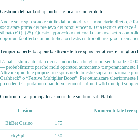
Gestione del bankroll quando si giocano spin gratuite
Anche se le spin sono gratuite dal punto di vista monetario diretto, è fo
soddisfare prima del prelievo dei fondi vincenti. Una tecnica efficace 
stimato €0{·}25). Questo approccio mantiene la varianza sotto controllo
opportunità offerta dai multiplicatori festivi introdotti nei giochi tematici
Tempismo perfetto: quando attivare le free spins per ottenere i migliori
L’analisi storica dei dati dei casinò indica che gli orari serali tra le 2
— probabilmente perché molti operatori aumentano temporaneamente la fr
Attivare quindi le proprie free spins nelle finestre sopra menzionate può
Cashback” o “Festive Multiplier Boost”. Per ottimizzare ulteriormente la 
precedenti Capodanno quando vengono distribuiti wild multipli suppleme
Confronto tra i principali casinò online sui bonus di Natale
Casinò
Numero totale free s
BitBet Casino
175
LuckySpin
150