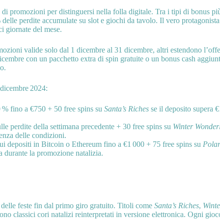
 di promozioni per distinguersi nella folla digitale. Tra i tipi di bonus p
 delle perdite accumulate su slot e giochi da tavolo. Il vero protagonist
ci giornate del mese.
ozioni valide solo dal 1 dicembre al 31 dicembre, altri estendono l’offer
icembre con un pacchetto extra di spin gratuite o un bonus cash aggiunti
o.
l dicembre 2024:
% fino a €750 + 50 free spins su
Santa’s Riches
se il deposito supera €
e perdite della settimana precedente + 30 free spins su
Winter Wonder
renza delle condizioni.
 depositi in Bitcoin o Ethereum fino a €1 000 + 75 free spins su
Polar
ta durante la promozione natalizia.
 delle feste fin dal primo giro gratuito. Titoli come
Santa’s Riches
,
Winte
classici cori natalizi reinterpretati in versione elettronica. Ogni gioco