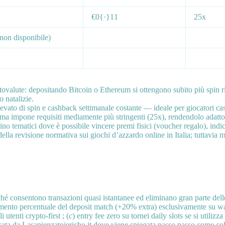
€0{·}11
25x
 disponibile)
tovalute: depositando Bitcoin o Ethereum si ottengono subito più spin ri
 natalizie.
ato di spin e cashback settimanale costante — ideale per giocatori casu
d ma impone requisiti mediamente più stringenti (25x), rendendolo adatto
 tematici dove è possibile vincere premi fisici (voucher regalo), indicat
ella revisione normativa sui giochi d’azzardo online in Italia; tuttavia 
hé consentono transazioni quasi istantanee ed eliminano gran parte dell
mento percentuale del deposit match (+20% extra) esclusivamente su wa
utenti crypto‑first ; (
c
) entry fee zero su tornei daily slots se si util
icata da Lasapienzatojericho.it dove viene spiegata passo passo come co