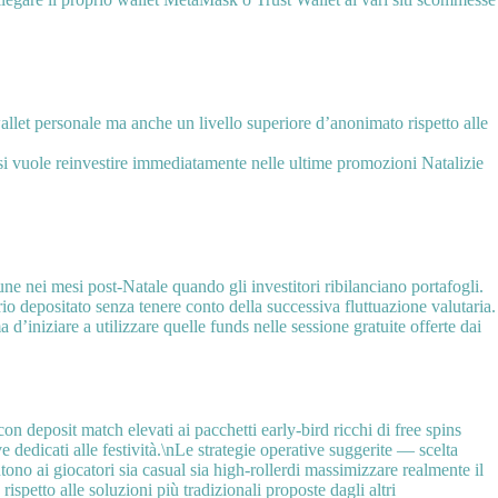
 wallet personale ma anche un livello superiore d’anonimato rispetto alle
 si vuole reinvestire immediatamente nelle ultime promozioni Natalizie
e nei mesi post‑Natale quando gli investitori ribilanciano portafogli.
originario depositato senza tenere conto della successiva fluttuazione valutaria.
d’iniziare a utilizzare quelle funds nelle sessione gratuite offerte dai
con deposit match elevati ai pacchetti early‑bird ricchi di free spins
 dedicati alle festività.\nLe strategie operative suggerite — scelta
tono ai giocatori sia casual sia high‑rollerdi massimizzare realmente il
ispetto alle soluzioni più tradizionali proposte dagli altri