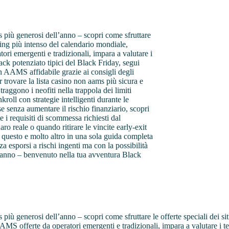
Insurance
Services
Real Estate Services
us più generosi dell’anno – scopri come sfruttare
ping più intenso del calendario mondiale,
ri emergenti e tradizionali, impara a valutare i
back potenziato tipici del Black Friday, segui
n AAMS affidabile grazie ai consigli degli
r trovare la lista casino non aams più sicura e
raggono i neofiti nella trappola dei limiti
nkroll con strategie intelligenti durante le
 senza aumentare il rischio finanziario, scopri
 i requisiti di scommessa richiesti dal
aro reale o quando ritirare le vincite early‑exit
o questo e molto altro in una sola guida completa
 esporsi a rischi ingenti ma con la possibilità
ll’anno – benvenuto nella tua avventura Black
us più generosi dell’anno – scopri come sfruttare le offerte speciali dei
S offerte da operatori emergenti e tradizionali, impara a valutare i term