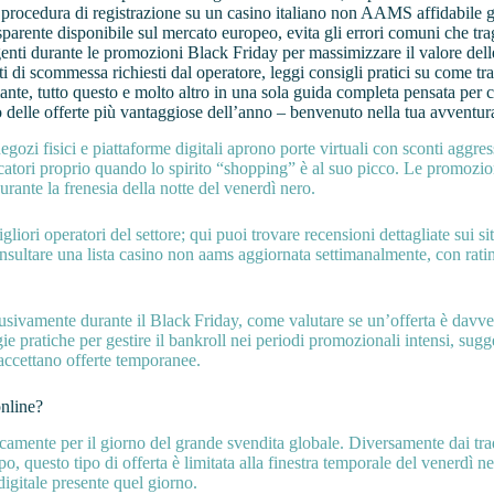
procedura di registrazione su un casino italiano non AAMS affidabile graz
parente disponibile sul mercato europeo, evita gli errori comuni che tragg
elligenti durante le promozioni Black Friday per massimizzare il valore de
di scommessa richiesti dal operatore, leggi consigli pratici su come trasf
mante, tutto questo e molto altro in una sola guida completa pensata per
ndo delle offerte più vantaggiose dell’anno – benvenuto nella tua avventu
gozi fisici e piattaforme digitali aprono porte virtuali con sconti aggr
ocatori proprio quando lo spirito “shopping” è al suo picco. Le promozioni
ante la frenesia della notte del venerdì nero.
gliori operatori del settore; qui puoi trovare recensioni dettagliate sui 
 consultare una lista casino non aams aggiornata settimanalmente, con rati
lusivamente durante il Black Friday, come valutare se un’offerta è davve
ie pratiche per gestire il bankroll nei periodi promozionali intensi, sugg
 accettano offerte temporanee.
online?
camente per il giorno del grande svendita globale. Diversamente dai tr
o, questo tipo di offerta è limitata alla finestra temporale del venerdì 
digitale presente quel giorno.