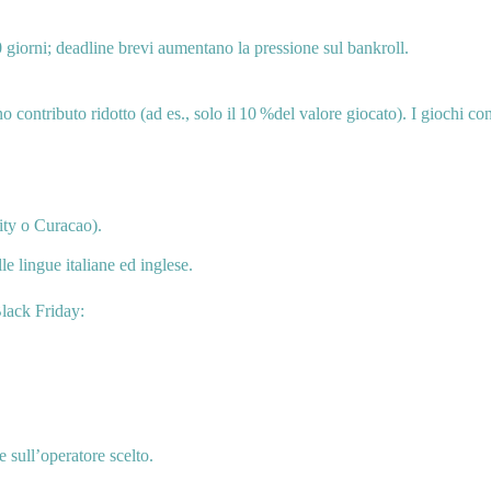
0 giorni; deadline brevi aumentano la pressione sul bankroll.
contributo ridotto (ad es., solo il 10 %​del valore giocato). I giochi 
ity o Curacao).
le lingue italiane ed inglese.
Black Friday:
 sull’operatore scelto.