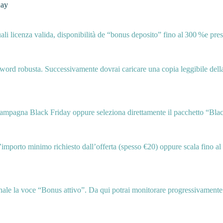
day
 quali licenza valida, disponibilità de “bonus deposito” fino al 300 %​e 
ord robusta. Successivamente dovrai caricare una copia leggibile della 
la campagna Black Friday oppure seleziona direttamente il pacchetto “
importo minimo richiesto dall’offerta (spesso €20) oppure scala fino al l
nale la voce “Bonus attivo”. Da qui potrai monitorare progressivamente l