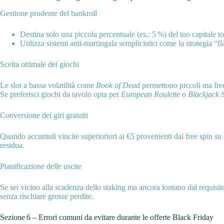
Gestione prudente del bankroll
Destina solo una piccola percentuale (es.: ​5 %​) del tuo capitale tot
Utilizza sistemi anti‑martingala semplicistici come la strategia “f
Scelta ottimale dei giochi
Le slot a bassa volatilità come
Book of Dead
permettono piccoli ma freq
Se preferisci giochi da tavolo opta per
European Roulette
o
Blackjack 
Conversione dei giri gratuiti
Quando accumuli vincite superioriori ai €5 provenienti dai free spin su slo
residua.
Pianificazione delle uscite
Se sei vicino alla scadenza dello staking ma ancora lontano dal requisit
senza rischiare grosse perdite.
Sezione 6 – Errori comuni da evitare durante le offerte Black Friday