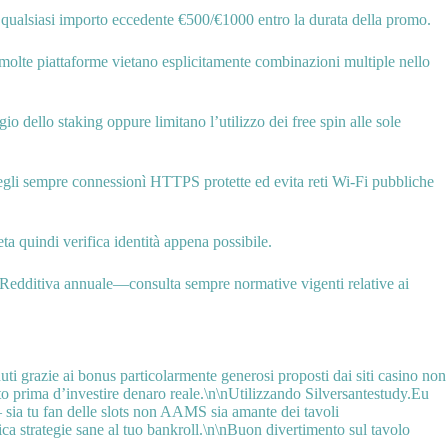
ano qualsiasi importo eccedente €500/€1000 entro la durata della promo.
 molte piattaforme vietano esplicitamente combinazioni multiple nello
gio dello staking oppure limitano l’utilizzo dei free spin alle sole
scegli sempre connessionì HTTPS protette ed evita reti Wi‑Fi pubbliche
a quindi verifica identità appena possibile.
one Redditiva annuale—consulta sempre normative vigenti relative ai
uti grazie ai bonus particolarmente generosi proposti dai siti casino non
o prima d’investire denaro reale.\n\nUtilizzando Silversantestudy.Eu
— sia tu fan delle slots non AAMS sia amante dei tavoli
plica strategie sane al tuo bankroll.\n\nBuon divertimento sul tavolo