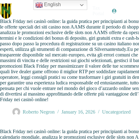
Skip
English
to
Tax
content
Portal
Black Friday nei casinò online: la guida pratica per principianti ai bon
le offerte speciali dei siti casino non AAMS durante il periodo di shop
analizza le promozioni esclusive delle slots non AAMS offerte da operato
termini e le condizioni dei bonus di deposito, giri gratuiti extra e cash‑
passo dopo passo la procedura di registrazione su un casino italiano no
esperti, utilizza gli strumenti di comparazione di Silversantestudy.Eu pe
trasparente disponibile sul mercato europeo, evita gli errori comuni che t
massimi di vincita e delle restrizioni sui giochi selezionati, gestisci il ba
promozioni Black Friday per massimizzare il valore delle tue scommesse
quali live dealer game offrono il miglior RTP per soddisfare rapidamente
operatore, leggi consigli pratici su come trasformare i giri gratuiti in den
per garantire una esperienza ludica responsabile ed entusiasmante, tutt
pensata per chi vuole entrare nel mondo del gioco d’azzardo online senza
di divertirsi al massimo approfittando delle offerte più vantaggiose de
Friday nei casinò online!
Roberto Negron
January 16, 2026
Uncategorized
Black Friday nei casinò online: la guida pratica per principianti ai bon
calendario mondiale, analizza le promozioni esclusive delle slots non AAM