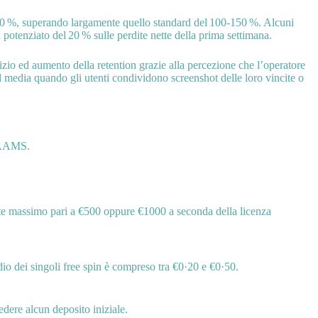
300 %, superando largamente quello standard del 100‑150 %. Alcuni
k potenziato del 20 % sulle perdite nette della prima settimana.
zio ed aumento della retention grazie alla percezione che l’operatore
ial media quando gli utenti condividono screenshot delle loro vincite o
n AAMS.
te massimo pari a €500 oppure €1000 a seconda della licenza
dio dei singoli free spin è compreso tra €0·20 e €0·50.
dere alcun deposito iniziale.