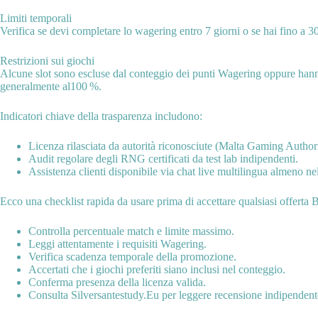
Limiti temporali
Verifica se devi completare lo wagering entro 7 giorni o se hai fino a 3
Restrizioni sui giochi
Alcune slot sono escluse dal conteggio dei punti Wagering oppure hanno 
generalmente al​100 %​.
Indicatori chiave della trasparenza includono:
Licenza rilasciata da autorità riconosciute (Malta Gaming Author
Audit regolare degli RNG certificati da test lab indipendenti.
Assistenza clienti disponibile via chat live multilingua almeno nel
Ecco una checklist rapida da usare prima di accettare qualsiasi offerta 
Controlla percentuale match e limite massimo.
Leggi attentamente i requisiti Wagering.
Verifica scadenza temporale della promozione.
Accertati che i giochi preferiti siano inclusi nel conteggio.
Conferma presenza della licenza valida.
Consulta Silversantestudy.Eu per leggere recensione indipendente