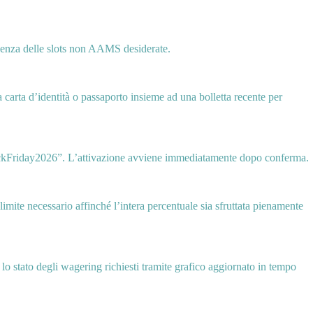
presenza delle slots non AAMS desiderate.
carta d’identità o passaporto insieme ad una bolletta recente per
BlackFriday2026”. L’attivazione avviene immediatamente dopo conferma.
imite necessario affinché l’intera percentuale sia sfruttata pienamente
o stato degli wagering richiesti tramite grafico aggiornato in tempo