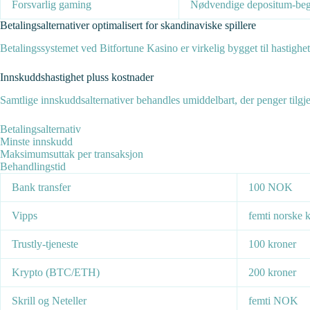
Forsvarlig gaming
Nødvendige depositum-beg
Betalingsalternativer optimalisert for skandinaviske spillere
Betalingssystemet ved Bitfortune Kasino er virkelig bygget til hastigh
Innskuddshastighet pluss kostnader
Samtlige innskuddsalternativer behandles umiddelbart, der penger tilgj
Betalingsalternativ
Minste innskudd
Maksimumsuttak per transaksjon
Behandlingstid
Bank transfer
100 NOK
Vipps
femti norske 
Trustly-tjeneste
100 kroner
Krypto (BTC/ETH)
200 kroner
Skrill og Neteller
femti NOK