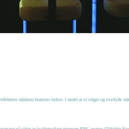
 reflekterer nåtidens brukeres behov. I stedet at vi velger og overfylle sid
:
utomater på siden er kvalitetssikret gjennom RNG-testing (Tilfeldig 