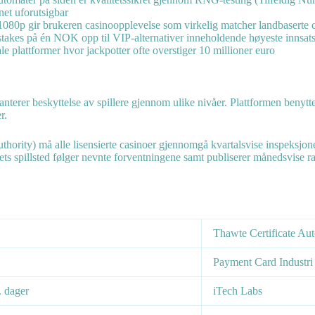
net uforutsigbar
80p gir brukeren casinoopplevelse som virkelig matcher landbaserte cas
-stakes på én NOK opp til VIP-alternativer inneholdende høyeste innsat
le plattformer hvor jackpotter ofte overstiger 10 millioner euro
terer beskyttelse av spillere gjennom ulike nivåer. Plattformen benytte
r.
hority) må alle lisensierte casinoer gjennomgå kvartalsvise inspeksjone
s spillsted følger nevnte forventningene samt publiserer månedsvise ra
Thawte Certificate Auto
Payment Card Industri
 dager
iTech Labs