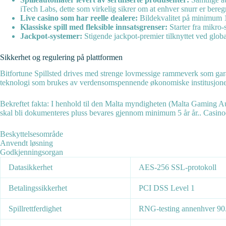
iTech Labs, dette som virkelig sikrer om at enhver snurr er bereg
Live casino som har reelle dealere:
Bildekvalitet på minimum 10
Klassiske spill med fleksible innsatsgrenser:
Starter fra mikro
Jackpot-systemer:
Stigende jackpot-premier tilknyttet ved globa
Sikkerhet og regulering på plattformen
Bitfortune Spillsted drives med strenge lovmessige rammeverk som garan
teknologi som brukes av verdensomspennende økonomiske institusjone
Bekreftet fakta: I henhold til den Malta myndigheten (Malta Gaming Aut
skal bli dokumenteres pluss bevares gjennom minimum 5 år år.. Casinoet
Beskyttelsesområde
Anvendt løsning
Godkjenningsorgan
Datasikkerhet
AES-256 SSL-protokoll
Betalingssikkerhet
PCI DSS Level 1
Spillrettferdighet
RNG-testing annenhver 90.