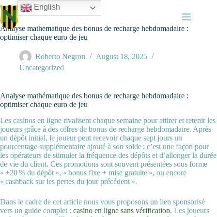
Skip
English
to
content
Analyse mathématique des bonus de recharge hebdomadaire :
optimiser chaque euro de jeu
Roberto Negron
August 18, 2025
Uncategorized
Analyse mathématique des bonus de recharge hebdomadaire :
optimiser chaque euro de jeu
Les casinos en ligne rivalisent chaque semaine pour attirer et retenir les
joueurs grâce à des offres de bonus de recharge hebdomadaire. Après
un dépôt initial, le joueur peut recevoir chaque sept jours un
pourcentage supplémentaire ajouté à son solde ; c’est une façon pour
les opérateurs de stimuler la fréquence des dépôts et d’allonger la durée
de vie du client. Ces promotions sont souvent présentées sous forme
« +20 % du dépôt », « bonus fixe + mise gratuite », ou encore
« cashback sur les pertes du jour précédent ».
Dans le cadre de cet article nous vous proposons un lien sponsorisé
vers un guide complet :
casino en ligne sans vérification
. Les joueurs