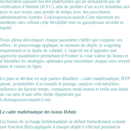
recherchent aujourd’hui des plateformes qui ne demandent pas de
vérification d’identité (KYC), afin de profiter d’un accès immédiat aux
jeux et aux bonus sans perdre de temps avec des procédures
administratives lourdes. Lekiosqueauxcanards.Com répertorie les
meilleurs sites offrant cette flexibilité tout en garantissant sécurité et
équité.
Nous allons décortiquer chaque paramètre chiffré qui compose ces
offres : le pourcentage appliqué, le montant du dépôt, le wagering
requirement et la durée de validité. L’objectif est d’apporter une
approche quantitative permettant d’évaluer la vraie valeur du bonus et
d’identifier les stratégies optimales pour maximiser chaque euro investi
dans le casino en ligne.
Le plan se décline en sept parties détaillées : cadre mathématique, RTP
ajusté, probabilités d’accomplir le pariage, analyse coût‑bénéfice,
influence du facteur temps, cumulation multi‑bonus et enfin une étude
de cas tirée d’une offre réelle répertoriée par
Lekiosqueauxcanards.Com.
Le cadre mathématique des bonus Hebdo
Un bonus de recharge hebdomadaire se définit formellement comme
une fonction B(d) appliquée à chaque dépôt d effectué pendant la