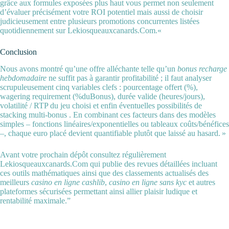
grâce aux formules exposées plus haut vous permet non seulement
d’évaluer précisément votre ROI potentiel mais aussi de choisir
judicieusement entre plusieurs promotions concurrentes listées
quotidiennement sur Lekiosqueauxcanards.Com.«
Conclusion
Nous avons montré qu’une offre alléchante telle qu’un
bonus recharge
hebdomadaire
ne suffit pas à garantir profitabilité ; il faut analyser
scrupuleusement cinq variables clefs : pourcentage offert (%),
wagering requirement (%duBonus), durée valide (heures/jours),
volatilité / RTP du jeu choisi et enfin éventuelles possibilités de
stacking multi‑bonus . En combinant ces facteurs dans des modèles
simples – fonctions linéaires/exponentielles ou tableaux coûts/bénéfices
–, chaque euro placé devient quantifiable plutôt que laissé au hasard. »
Avant votre prochain dépôt consultez régulièrement
Lekiosqueauxcanards.Com qui publie des revues détaillées incluant
ces outils mathématiques ainsi que des classements actualisés des
meilleurs
casino en ligne cashlib
,
casino en ligne sans kyc
et autres
plateformes sécurisées permettant ainsi allier plaisir ludique et
rentabilité maximale.”