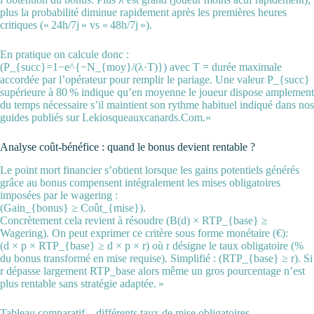
plus la probabilité diminue rapidement après les premières heures
critiques (« 24h/7j » vs « 48h/7j »).
En pratique on calcule donc :
(P_{succ}=1−e^{−N_{moy}/(λ·T)}) avec T = durée maximale
accordée par l’opérateur pour remplir le pariage. Une valeur P_{succ}
supérieure à 80 % indique qu’en moyenne le joueur dispose amplement
du temps nécessaire s’il maintient son rythme habituel indiqué dans nos
guides publiés sur Lekiosqueauxcanards.Com.«
Analyse coût‑bénéfice : quand le bonus devient rentable ?
Le point mort financier s’obtient lorsque les gains potentiels générés
grâce au bonus compensent intégralement les mises obligatoires
imposées par le wagering :
(Gain_{bonus} ≥ Coût_{mise}).
Concrètement cela revient à résoudre (B(d) × RTP_{base} ≥
Wagering). On peut exprimer ce critère sous forme monétaire (€):
(d × p × RTP_{base} ≥ d × p × r) où r désigne le taux obligatoire (%
du bonus transformé en mise requise). Simplifié : (RTP_{base} ≥ r). Si
r dépasse largement RTP_base alors même un gros pourcentage n’est
plus rentable sans stratégie adaptée. »
Tableau comparatif – différents taux de mise obligatoires