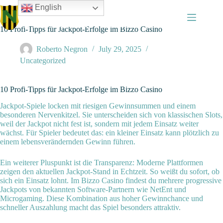
Skip
English
to
content
10 Profi‑Tipps für Jackpot‑Erfolge im Bizzo Casino
Roberto Negron
July 29, 2025
Uncategorized
10 Profi‑Tipps für Jackpot‑Erfolge im Bizzo Casino
Jackpot‑Spiele locken mit riesigen Gewinnsummen und einem
besonderen Nervenkitzel. Sie unterscheiden sich von klassischen Slots,
weil der Jackpot nicht fest ist, sondern mit jedem Einsatz weiter
wächst. Für Spieler bedeutet das: ein kleiner Einsatz kann plötzlich zu
einem lebensverändernden Gewinn führen.
Ein weiterer Pluspunkt ist die Transparenz: Moderne Plattformen
zeigen den aktuellen Jackpot‑Stand in Echtzeit. So weißt du sofort, ob
sich ein Einsatz lohnt. Im Bizzo Casino findest du mehrere progressive
Jackpots von bekannten Software‑Partnern wie NetEnt und
Microgaming. Diese Kombination aus hoher Gewinnchance und
schneller Auszahlung macht das Spiel besonders attraktiv.