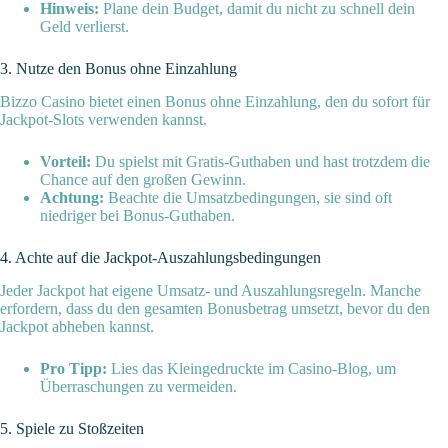
Hinweis:
Plane dein Budget, damit du nicht zu schnell dein
Geld verlierst.
3. Nutze den Bonus ohne Einzahlung
Bizzo Casino bietet einen Bonus ohne Einzahlung, den du sofort für
Jackpot‑Slots verwenden kannst.
Vorteil:
Du spielst mit Gratis‑Guthaben und hast trotzdem die
Chance auf den großen Gewinn.
Achtung:
Beachte die Umsatzbedingungen, sie sind oft
niedriger bei Bonus‑Guthaben.
4. Achte auf die Jackpot‑Auszahlungsbedingungen
Jeder Jackpot hat eigene Umsatz‑ und Auszahlungsregeln. Manche
erfordern, dass du den gesamten Bonusbetrag umsetzt, bevor du den
Jackpot abheben kannst.
Pro Tipp:
Lies das Kleingedruckte im Casino‑Blog, um
Überraschungen zu vermeiden.
5. Spiele zu Stoßzeiten