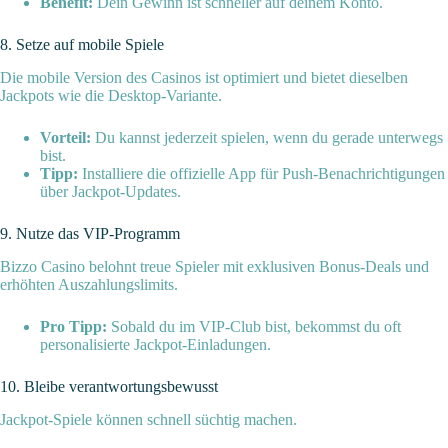
Benefit:
Dein Gewinn ist schneller auf deinem Konto.
8. Setze auf mobile Spiele
Die mobile Version des Casinos ist optimiert und bietet dieselben
Jackpots wie die Desktop‑Variante.
Vorteil:
Du kannst jederzeit spielen, wenn du gerade unterwegs
bist.
Tipp:
Installiere die offizielle App für Push‑Benachrichtigungen
über Jackpot‑Updates.
9. Nutze das VIP‑Programm
Bizzo Casino belohnt treue Spieler mit exklusiven Bonus‑Deals und
erhöhten Auszahlungslimits.
Pro Tipp:
Sobald du im VIP‑Club bist, bekommst du oft
personalisierte Jackpot‑Einladungen.
10. Bleibe verantwortungsbewusst
Jackpot‑Spiele können schnell süchtig machen.