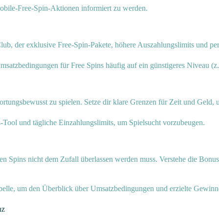
obile‑Free‑Spin‑Aktionen informiert zu werden.
lub, der exklusive Free‑Spin‑Pakete, höhere Auszahlungslimits und per
msatzbedingungen für Free Spins häufig auf ein günstigeres Niveau (z. 
ortungsbewusst zu spielen. Setze dir klare Grenzen für Zeit und Geld, 
ss‑Tool und tägliche Einzahlungslimits, um Spielsucht vorzubeugen.
osen Spins nicht dem Zufall überlassen werden muss. Verstehe die Bo
belle, um den Überblick über Umsatzbedingungen und erzielte Gewinne
nz