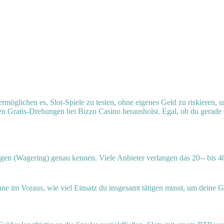
Insurance
Services
Real Estate Services
 ermöglichen es, Slot‑Spiele zu testen, ohne eigenes Geld zu riskieren
 Gratis‑Drehungen bei Bizzo Casino herausholst. Egal, ob du gerade erst
ngen (Wagering) genau kennen. Viele Anbieter verlangen das 20‑‑ bis 
hne im Voraus, wie viel Einsatz du insgesamt tätigen musst, um deine 